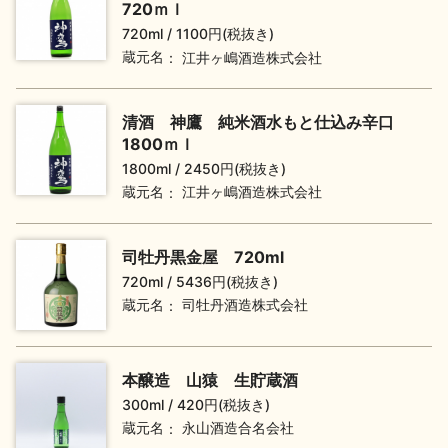
720ｍｌ
720ml
1100円(税抜き)
蔵元名
江井ヶ嶋酒造株式会社
地酒用語集
地酒解体新書
清酒 神鷹 純米酒水もと仕込み辛口
1800ｍｌ
お楽しみコンテンツ
1800ml
2450円(税抜き)
蔵元名
江井ヶ嶋酒造株式会社
司牡丹黒金屋 720ml
720ml
5436円(税抜き)
蔵元名
司牡丹酒造株式会社
歳時記
地酒蔵元会検定
本醸造 山猿 生貯蔵酒
300ml
420円(税抜き)
蔵元名
永山酒造合名会社