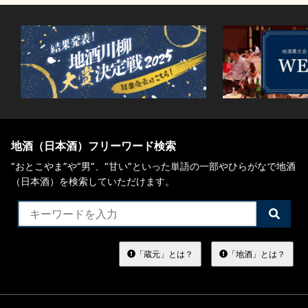
イベント情報TOP
新商品・おすすめ商品
季節の商品
イベント情報
地酒（日本酒）フリーワード検索
“おとこやま”や“男”、”甘い”といった単語の一部やひらがなで地酒
（日本酒）を検索していただけます。
検
索
地酒蔵元会WEB展示会
地酒蔵元会利酒会
す
る
「蔵元」とは？
「地酒」とは？
美味しい地酒の選び方
地酒蔵元会とは