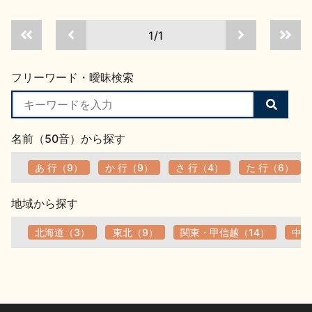
お問い合わせ
1/1
フリーワード・曖昧検索
検
索
す
名前（50音）から探す
る
あ 行（9）
か 行（9）
さ 行（4）
た 行（6）
地域から探す
北海道（3）
東北（9）
関東・甲信越（14）
中部