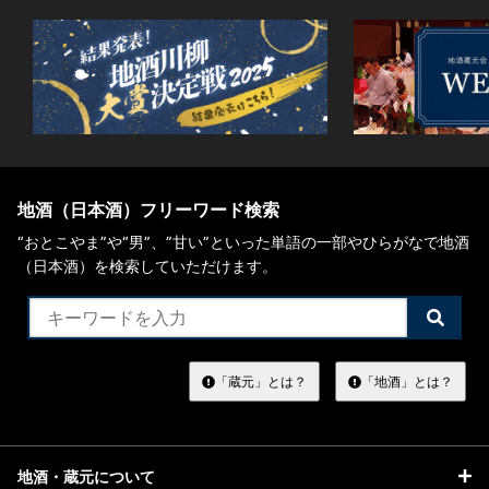
地酒（日本酒）フリーワード検索
“おとこやま”や“男”、”甘い”といった単語の一部やひらがなで地酒
（日本酒）を検索していただけます。
検
索
す
る
「蔵元」とは？
「地酒」とは？
地酒・蔵元について