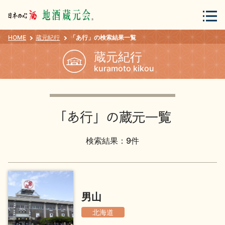
HOME
蔵元紀行
「あ行」の検索結果一覧
会員登録
ログイン
蔵元紀行
kuramoto kikou
地酒・蔵元について
「あ行」の蔵元一覧
検索結果：9件
蔵元紀行
地酒カタログ
男山
北海道