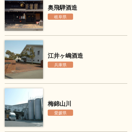
イベント情報TOP
新商品・おすすめ商品
奥飛騨酒造
岐阜県
季節の商品
イベント情報
江井ヶ嶋酒造
兵庫県
地酒蔵元会WEB展示会
地酒蔵元会利酒会
梅錦山川
愛媛県
美味しい地酒の選び方
地酒蔵元会とは