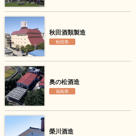
地酒用語集
地酒解体新書
秋田酒類製造
秋田県
お楽しみコンテンツ
奥の松酒造
福島県
歳時記
地酒蔵元会検定
榮川酒造