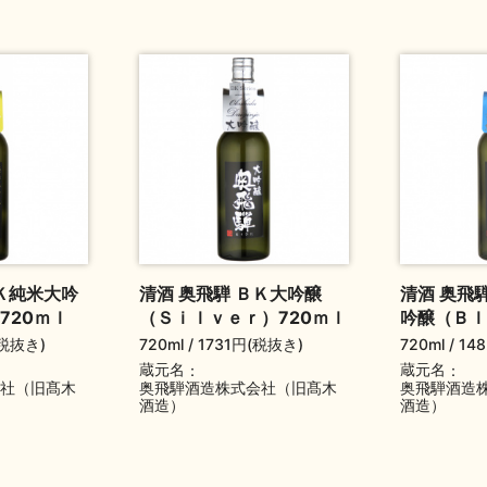
ＢＫ純米大吟
清酒 奥飛騨 ＢＫ大吟醸
清酒 奥飛
720ｍｌ
（Ｓｉｌｖｅｒ）720ｍｌ
吟醸（Ｂｌ
(税抜き)
720ml
1731円(税抜き)
720ml
14
蔵元名
蔵元名
社（旧髙木
奥飛騨酒造株式会社（旧髙木
奥飛騨酒造
酒造）
酒造）