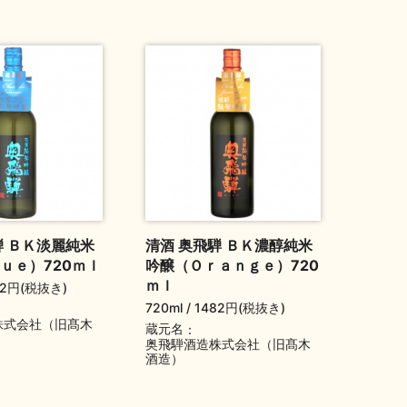
騨 ＢＫ淡麗純米
清酒 奥飛騨 ＢＫ濃醇純米
ｕｅ）720ｍｌ
吟醸（Ｏｒａｎｇｅ）720
ｍｌ
82円(税抜き)
720ml
1482円(税抜き)
株式会社（旧髙木
蔵元名
奥飛騨酒造株式会社（旧髙木
酒造）