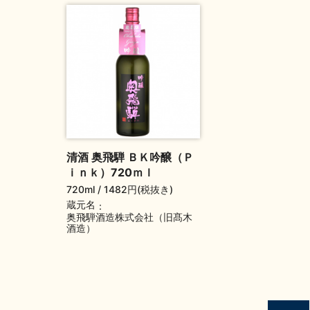
清酒 奥飛騨 ＢＫ吟醸（Ｐ
ｉｎｋ）720ｍｌ
720ml
1482円(税抜き)
蔵元名
奥飛騨酒造株式会社（旧髙木
酒造）