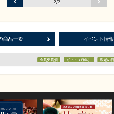
2/2
の商品一覧
イベント情報
金賞受賞酒
ギフト（通年）
敬老の