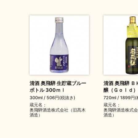
清酒 奥飛騨 生貯蔵ブルー
清酒 奥飛騨 
ボトル 300ｍｌ
醸（Ｇｏｌｄ）
300ml
506円(税抜き)
720ml
1899円
蔵元名
蔵元名
奥飛騨酒造株式会社（旧髙木
奥飛騨酒造株式会
酒造）
酒造）