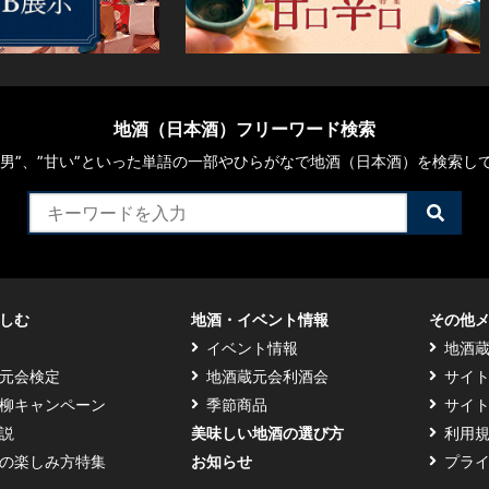
地酒（日本酒）フリーワード検索
や“男”、”甘い”といった単語の一部やひらがなで地酒（日本酒）を検索し
検
索
す
る
しむ
地酒・イベント情報
その他
イベント情報
地酒
元会検定
地酒蔵元会利酒会
サイ
柳キャンペーン
季節商品
サイ
説
美味しい地酒の選び方
利用
の楽しみ方特集
お知らせ
プラ