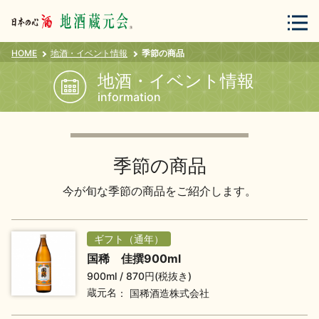
HOME
地酒・イベント情報
季節の商品
会員登録
ログイン
地酒・イベント情報
information
地酒・蔵元について
季節の商品
今が旬な季節の商品をご紹介します。
ギフト（通年）
蔵元紀行
地酒カタログ
国稀 佳撰900ml
900ml
870円(税抜き)
蔵元名
国稀酒造株式会社