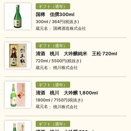
ギフト（通年）
国稀 佳撰300ml
地酒用語集
地酒解体新書
300ml
364円(税抜き)
蔵元名
国稀酒造株式会社
お楽しみコンテンツ
ギフト（通年）
清酒 桃川 大吟醸純米 王松 720ml
720ml
5500円(税抜き)
蔵元名
桃川株式会社
ギフト（通年）
清酒 桃川 大吟醸 1,800ml
歳時記
地酒蔵元会検定
1800ml
7150円(税抜き)
蔵元名
桃川株式会社
ギフト（通年）