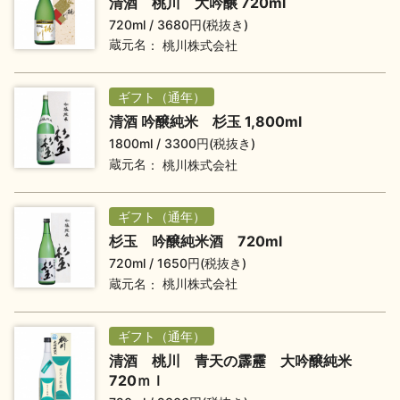
清酒 桃川 大吟醸 720ml
720ml
3680円(税抜き)
地酒川柳
地酒小説
蔵元名
桃川株式会社
ギフト（通年）
清酒 吟醸純米 杉玉 1,800ml
1800ml
3300円(税抜き)
蔵元名
桃川株式会社
日本酒の楽しみ方特集
ギフト（通年）
杉玉 吟醸純米酒 720ml
地酒・イベント情報
720ml
1650円(税抜き)
蔵元名
桃川株式会社
ギフト（通年）
清酒 桃川 青天の霹靂 大吟醸純米
720ｍｌ