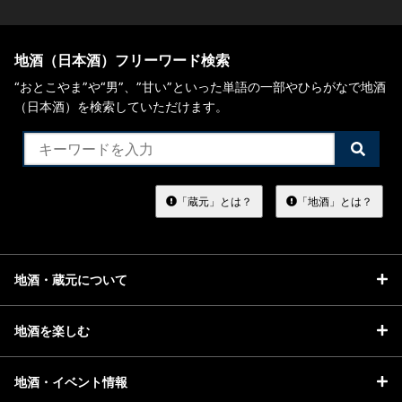
地酒（日本酒）フリーワード検索
“おとこやま”や“男”、”甘い”といった単語の一部やひらがなで地酒
（日本酒）を検索していただけます。
検
索
す
る
「蔵元」とは？
「地酒」とは？
地酒・蔵元について
地酒を楽しむ
地酒・イベント情報