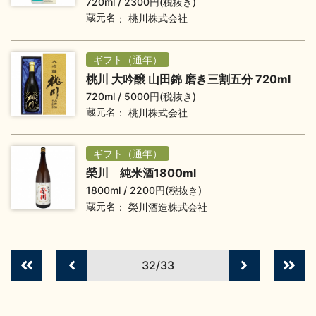
720ml
2300円(税抜き)
イベント情報TOP
新商品・おすすめ商品
蔵元名
桃川株式会社
ギフト（通年）
桃川 大吟醸 山田錦 磨き三割五分 720ml
720ml
5000円(税抜き)
蔵元名
桃川株式会社
季節の商品
イベント情報
ギフト（通年）
榮川 純米酒1800ml
1800ml
2200円(税抜き)
蔵元名
榮川酒造株式会社
地酒蔵元会WEB展示会
地酒蔵元会利酒会
32/33
美味しい地酒の選び方
地酒蔵元会とは