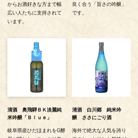
からお酒好きな方まで幅
良く合う「旨さの吟醸」
広い人たちに支持されて
です。
います。
清酒 奥飛騨ＢＫ淡麗純
清酒 白川郷 純米吟
米吟醸「Ｂｌｕｅ」
醸 ささにごり酒
岐阜県産ひだほまれをG酵
海外で絶大な人気を誇り