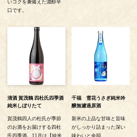
いコクを兼備えた濃醇辛
口です。
清酒 賀茂鶴 四杜氏四季酒
千福 雪花うさぎ純米吟
純米しぼりたて
醸無濾過原酒
賀茂鶴四人の杜氏が季節
新米の上品な甘味と旨味
のお酒をお届けする四杜
がしっかり詰まった深い
氏四季酒。11月は【純米
味わいと余韻