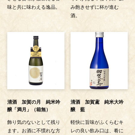
味と共に味わえる逸品。
み飽きせずに杯が進む
酒。
清酒 加賀の月 純米吟
清酒 加賀鳶 純米大吟
醸「満月」（箱無）
醸 藍
飾り気のないとして残り
軽快に旨味がふくらむキ
ます。お酒に不慣れな方
レの良い飲み口は、肴に