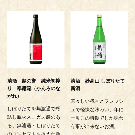
清酒 越の誉 純米初搾
清酒 妙高山 しぼりたて
り 寒露流（かんろのな
新酒
がれ）
若々しい糀香とフレッシ
しぼりたてを無濾過で瓶
ュで軽快な味わい、年に
詰し瓶火入。ガス感のあ
一度この時期でしか味わ
る、無濾過・しぼりたて
う事が出来ないお酒。
のコンセプトを捉えた新