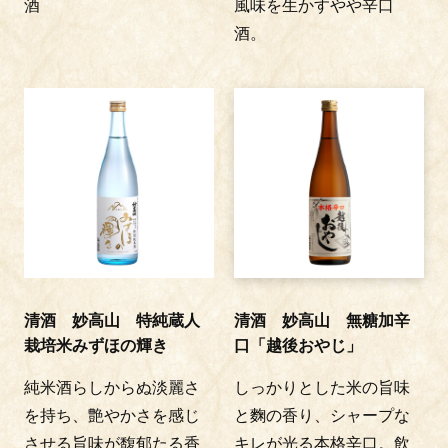
酒
風味を生かすやや辛口
酒。
清酒 妙高山 特純蔵人
清酒 妙高山 無糖加辛
栽培米みずほの輝き
口「越後おやじ」
純米酒らしからぬ淡麗さ
しっかりとした米の旨味
を持ち、艶やかさを感じ
と麴の香り、シャープな
させる旨味が馥郁たる香
キレが光る本格辛口。飲