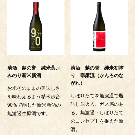
清酒 越の誉 純米葉月
清酒 越の誉 純米初搾
みのり新米新酒
り 寒露流（かんろのな
がれ）
お米そのままの美味しさ
しぼりたてを無濾過で瓶
を味わえるよう精米歩合
詰し瓶火入。ガス感のあ
90％で醸した新米新酒の
る、無濾過・しぼりたて
無濾過生原酒です。
のコンセプトを捉えた新
酒。