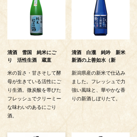
清酒 雪国 純米にご
清酒 白瀧 純吟 新米
り 活性生酒 蔵直
新酒の上善如水（新
米の旨さ・甘さそして酵
新潟県産の新米で仕込み
母が生きている活性にご
ました。フレッシュで力
り生酒。微炭酸を帯びた
強い風味と、華やかな香
フレッシュでクリーミー
りの新酒しぼりたて。
な味わいのあるにごり
酒。