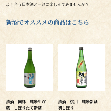
中華に合うお酒
よく合う日本酒と一緒に楽しんでみませんか？
新酒でオススメの商品はこちら
List of Sake Brewers
各蔵元のブース
清酒 国稀 純米生貯
清酒 桃川 純米新酒
蔵 しぼりたて新酒
初しぼり