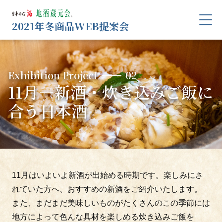
2021年冬商品WEB提案会
Exhibition Project
01
10月―
日本酒の日×ぬる燗に合う酒
Exhibition Project
02
11月―
10月8日そばの日 ×日本酒
新酒・炊き込みご飯に
合う日本酒
Exhibition Project
02
11月―
新酒
炊き込みご飯に合う日本酒
Exhibition Project
03
11月はいよいよ新酒が出始める時期です。楽しみにさ
12月―
おでん×ワンカップ
れていた方へ、おすすめの新酒をご紹介いたします。
鍋×にごり酒・ささにごり酒
また、まだまだ美味しいものがたくさんのこの季節には
地方によって色んな具材を楽しめる炊き込みご飯を