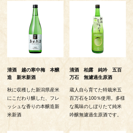
清酒 越の寒中梅 本醸
清酒 柏露 純吟 五百
造 新米新酒
万石 無濾過生原酒
秋に収穫した新潟県産米
蔵人自ら育てた特栽米五
にこだわり醸した、フレ
百万石を100％使用。多様
ッシュな香りの本醸造新
な風味のしぼりたて純米
米新酒
吟醸無濾過生原酒です。