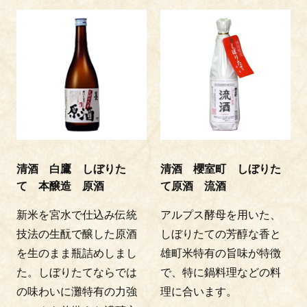
清酒 白鷹 しぼりた
清酒 櫻室町 しぼりた
て 本醸造 原酒
て原酒 流酒
新米を宮水で仕込み伝統
アルプス酵母を用いた、
技法の生酛で醸した原酒
しぼりたての芳醇な香と
を生のまま瓶詰めしまし
雄町米特有の旨味が特徴
た。しぼりたてならでは
で、特に鍋料理などの料
の味わいに灘特有の力強
理に合います。