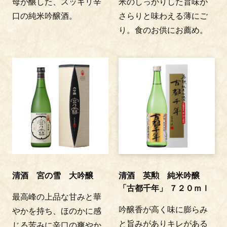
母が醸した、スッキリ辛
米のしっかりした旨味が
口の純米吟醸酒。
さらりと味わえる薄にご
り。食のお供にお薦め。
清酒 宮の雪 大吟醸
清酒 英勲 純米吟醸
「古都千年」 ７２０ｍｌ
最高峰の上品な甘みと華
吟醸香が高く味に膨らみ
やかを持ち、ほのかに感
と旨みがありキレがある
じる苦みに辛口の爽やか