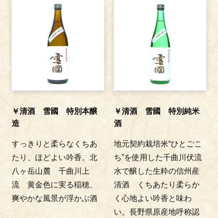
￥清酒 雪國 特別本醸
￥清酒 雪國 特別純米
造
酒
すっきりと柔らなくちあ
地元契約栽培米“ひとごこ
たり、ほどよい吟香。北
ち”を使用した千曲川伏流
八ヶ岳山麓 千曲川上
水で醸した生粋の信州産
流 黄金色に実る稲穂、
清酒 くちあたり柔らか
爽やかな風景が浮かぶ酒
く心地よい吟香と味わ
い。長野県原産地呼称認