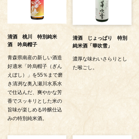
清酒 桃川 特別純米
清酒 じょっぱり 特別
酒 吟烏帽子
純米酒「華吹雪」
青森県南産の新しい酒造
濃厚な味わいさらりとし
好適米「吟烏帽子（ぎん
た喉ごし。
えぼし）」を55％まで磨
き清冽な奥入瀬川水系水
で仕込んだ、爽やかな芳
香でスッキリとした米の
旨味が楽しめる吟醸仕込
みの特別純米酒。