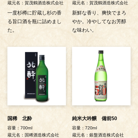
蔵元名：賀茂鶴酒造株式会社
蔵元名：賀茂鶴酒造株式会社
一度杉樽に貯蔵し杉の香
新鮮な香り、爽快でまろ
る旨口酒を瓶に詰めまし
やか。冷やしてなお芳醇
た。
な味わい。
国稀 北酔
純米大吟醸 備前50
容量：700ml
容量：720ml
蔵元名：国稀酒造株式会社
蔵元名：銀盤酒造株式会社