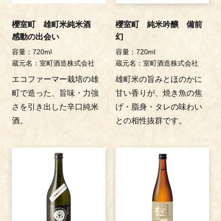
櫻室町 雄町米純米酒
櫻室町 純米吟醸 備前
感動の出会い
幻
容量：720ml
容量：720ml
蔵元名：室町酒造株式会社
蔵元名：室町酒造株式会社
エコファーマー栽培の雄
雄町米の旨みとほのかに
町で造った、旨味・力強
甘い香りが、焼き魚の焦
さを引き出した辛口純米
げ・脂身・タレの味わい
酒。
との相性抜群です。