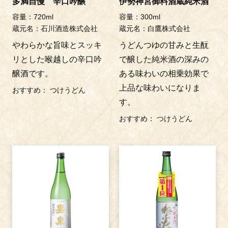
多満自慢 辛口吟醸
伊勢神宮御料酒蔵純米酒
容量：720ml
容量：300ml
蔵元名：石川酒造株式会社
蔵元名：白鷹株式会社
やわらかな旨味とスッキ
うどんつゆの甘みと生酛
リとした喉越しの辛口吟
で醸した純米酒の深みの
醸酒です。
ある味わいの相乗効果で
上品な味わいになりま
おすすめ
つけうどん
す。
おすすめ
つけうどん