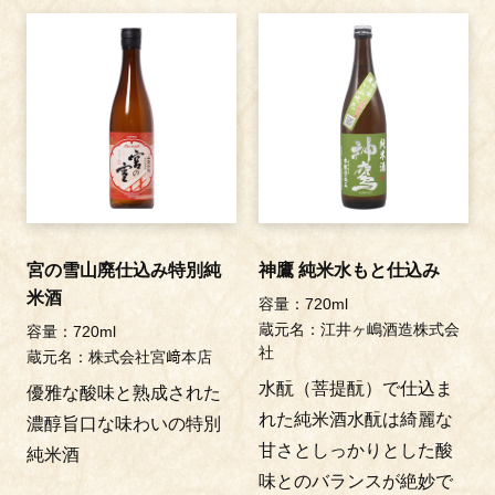
宮の雪山廃仕込み特別純
神鷹 純米水もと仕込み
米酒
容量：720ml
蔵元名：江井ヶ嶋酒造株式会
容量：720ml
社
蔵元名：株式会社宮﨑本店
水酛（菩提酛）で仕込ま
優雅な酸味と熟成された
れた純米酒水酛は綺麗な
濃醇旨口な味わいの特別
甘さとしっかりとした酸
純米酒
味とのバランスが絶妙で