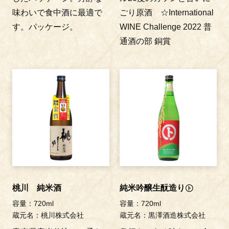
味わいで食中酒に最適で
ごり原酒 ☆International
す。パッケージ。
WINE Challenge 2022 普
通酒の部 銅賞
桃川 純米酒
純米吟醸生酛造り㋣
容量：720ml
容量：720ml
蔵元名：桃川株式会社
蔵元名：黒澤酒造株式会社