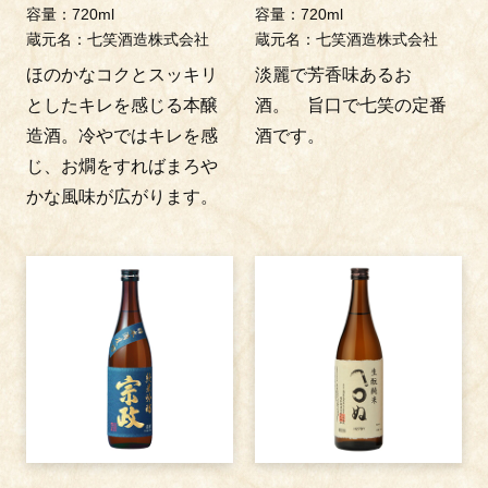
容量：720ml
容量：720ml
蔵元名：七笑酒造株式会社
蔵元名：七笑酒造株式会社
ほのかなコクとスッキリ
淡麗で芳香味あるお
としたキレを感じる本醸
酒。 旨口で七笑の定番
造酒。冷やではキレを感
酒です。
じ、お燗をすればまろや
かな風味が広がります。