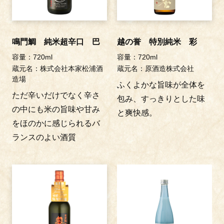
鳴門鯛 純米超辛口 巴
越の誉 特別純米 彩
容量：720ml
容量：720ml
蔵元名：株式会社本家松浦酒
蔵元名：原酒造株式会社
造場
ふくよかな旨味が全体を
ただ辛いだけでなく辛さ
包み、すっきりとした味
の中にも米の旨味や甘み
と爽快感。
をほのかに感じられるバ
ランスのよい酒質