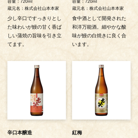
容量：720ml
容量：720ml
蔵元名：株式会社山本本家
蔵元名：株式会社山本本家
少し辛口ですっきりとし
食中酒として開発された
た味わいが鰻の甘く香ば
和洋万能酒。細やかな酸
しい蒲焼の旨味を引き立
味が鰻の白焼きに良く合
てます。
います。
辛口本醸造
紅梅