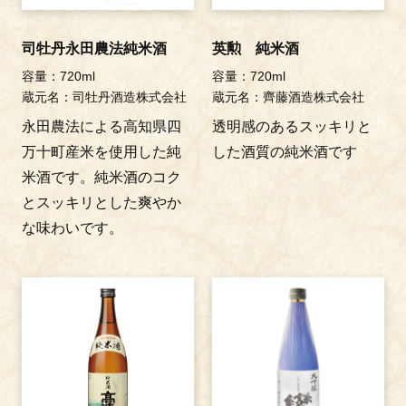
司牡丹永田農法純米酒
英勲 純米酒
容量：720ml
容量：720ml
蔵元名：司牡丹酒造株式会社
蔵元名：齊藤酒造株式会社
永田農法による高知県四
透明感のあるスッキリと
万十町産米を使用した純
した酒質の純米酒です
米酒です。純米酒のコク
とスッキリとした爽やか
な味わいです。