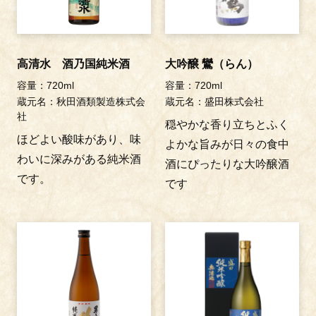
高清水 酒乃国純米酒
大吟醸 鸞（らん）
容量：720ml
容量：720ml
蔵元名：秋田酒類製造株式会
蔵元名：盛田株式会社
社
穏やかな香り立ちとふく
ほどよい酸味があり、味
よかな旨みが日々の食中
わいに深みがある純米酒
酒にぴったりな大吟醸酒
です。
です