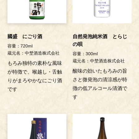
國盛 にごり酒
自然発泡純米酒 とらじ
の唄
容量：720ml
蔵元名：中埜酒造株式会社
容量：300ml
蔵元名：中埜酒造株式会社
もろみ独特の素朴な風味
酸味の効いたもろみの旨
が特徴で、喉越し・舌触
さと微発泡の清涼感が特
りがまろやかなにごり酒
徴の低アルコール清酒で
です
す