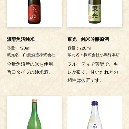
濃醇魚沼純米
東光 純米吟醸原酒
容量：720ml
容量：720ml
蔵元名：白瀧酒造株式会社
蔵元名：株式会社小嶋総本店
全量魚沼産の米を使用、
フルーティで芳醇で、キ
旨口タイプの純米酒。
レが良く、甘いたれとの
相性は抜群です。