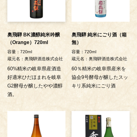
奥飛騨 BK濃醇純米吟醸
奥飛騨 純米にごり酒（箱
（Orange）720ml
無）
容量：720ml
容量：720ml
蔵元名：奥飛騨酒造株式会社
蔵元名：奥飛騨酒造株式会社
60%精米の岐阜県産酒造
60％精米の岐阜県産米を
好適米ひだほまれを岐阜
協会9号酵母が醸したスッ
G2酵母が醸したやや濃醇
キリ系純米にごり酒
酒。