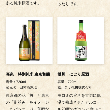
ある純米原酒です。
ったりです。
嘉泉 特別純米 東京和醸
桃川 にごり原酒
容量：720ml
容量：720ml
蔵元名：田村酒造場
蔵元名：桃川株式会社
東京都の花「桜」と東京
モロミの旨さを大切に低
の「街並み」をイメージ
温で熟成させたアルコー
したパッケージ。芳醇な
ル20度のガツンと旨いに