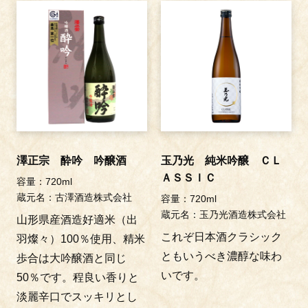
澤正宗 酔吟 吟醸酒
玉乃光 純米吟醸 ＣＬ
ＡＳＳＩＣ
容量：720ml
蔵元名：古澤酒造株式会社
容量：720ml
蔵元名：玉乃光酒造株式会社
山形県産酒造好適米（出
これぞ日本酒クラシック
羽燦々）100％使用、精米
ともいうべき濃醇な味わ
歩合は大吟醸酒と同じ
いです。
50％です。程良い香りと
淡麗辛口でスッキリとし