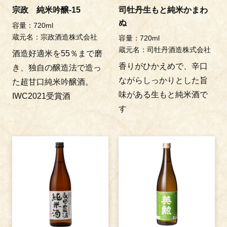
宗政 純米吟醸-15
司牡丹生もと純米かまわ
ぬ
容量：720ml
蔵元名：宗政酒造株式会社
容量：720ml
蔵元名：司牡丹酒造株式会社
酒造好適米を55％まで磨
香りがひかえめで、辛口
き、独自の醸造法で造っ
ながらしっかりとした旨
た超甘口純米吟醸酒。
味がある生もと純米酒で
IWC2021受賞酒
す