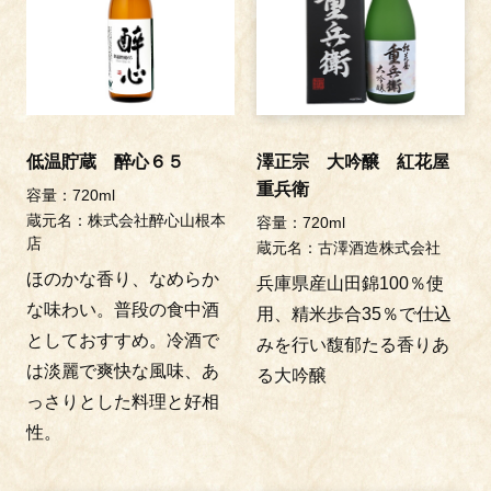
低温貯蔵 醉心６５
澤正宗 大吟醸 紅花屋
重兵衛
容量：720ml
蔵元名：株式会社醉心山根本
容量：720ml
店
蔵元名：古澤酒造株式会社
ほのかな香り、なめらか
兵庫県産山田錦100％使
な味わい。普段の食中酒
用、精米歩合35％で仕込
としておすすめ。冷酒で
みを行い馥郁たる香りあ
は淡麗で爽快な風味、あ
る大吟醸
っさりとした料理と好相
性。