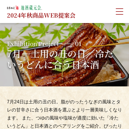
2024年秋商品WEB提案会
Exhibition Project
01
7月―土用の丑の日／冷たいうどんに合う日
Exhibition Project
01
本酒
7月―土用の丑の日／冷た
いうどんに合う日本酒
Exhibition Project
02
7月-8月―スポーツ観戦しながら飲む冷たい
日本酒
Exhibition Project
03
7月24日は土用の丑の日。脂がのったうなぎの風味とタ
8月―焼き鳥に合う日本酒
レの甘辛さに合う日本酒を選ぶとより一層美味しくなり
ます。 また、つゆの風味や塩味が適度に効いた「冷た
いうどん」と日本酒とのペアリングをご紹介。ぴったり
Exhibition Project
04