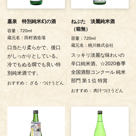
嘉泉 特別純米幻の酒
ねぶた 淡麗純米酒
（箱無）
容量：720ml
蔵元名：田村酒造場
容量：720ml
蔵元名：桃川株式会社
口当たり柔らかで、後口
スッキリ淡麗な味わいの
がしっかりとしている。
辛口純米酒。☆2020春季
冷でもぬる燗でも良い特
全国酒類コンクール 純米
別純米酒です。
部門 第１位 特賞
おすすめ
ざる・つけうどん
おすすめ
肉汁つけうどん