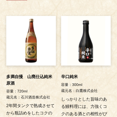
多満自慢 山廃仕込純米
辛口純米
原酒
容量：300ml
蔵元名：白鷹株式会社
容量：720ml
蔵元名：石川酒造株式会社
しっかりとした旨味のあ
2年間タンクで熟成させて
る鰻料理には、力強くコ
から瓶詰めをしたコクの
クのある酒との相性がぴ