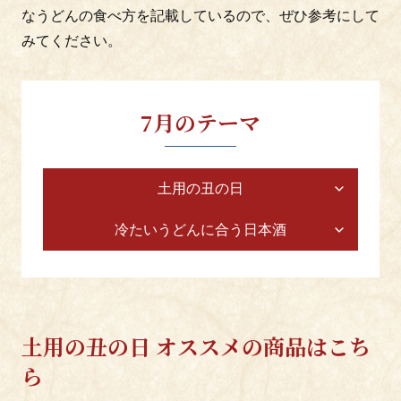
9月―ひやおろし／天ぷらに合う日本酒／日
なうどんの食べ方を記載しているので、ぜひ参考にして
本酒の日
みてください。
List of Sake Brewers
7月のテーマ
各蔵元のブース
土用の丑の日
冷たいうどんに合う日本酒
土用の丑の日 オススメの商品はこち
ら