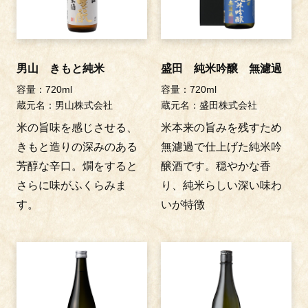
男山 きもと純米
盛田 純米吟醸 無濾過
容量：720ml
容量：720ml
蔵元名：男山株式会社
蔵元名：盛田株式会社
米の旨味を感じさせる、
米本来の旨みを残すため
きもと造りの深みのある
無濾過で仕上げた純米吟
芳醇な辛口。燗をすると
醸酒です。穏やかな香
さらに味がふくらみま
り、純米らしい深い味わ
す。
いが特徴