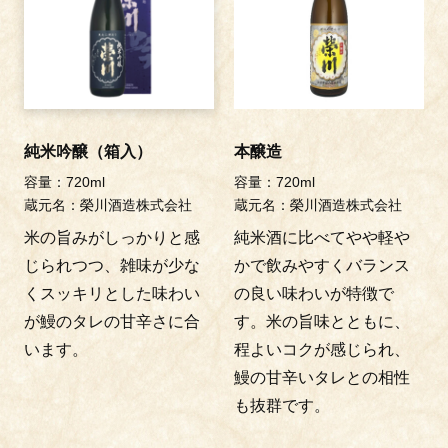
純米吟醸（箱入）
本醸造
容量：720ml
容量：720ml
蔵元名：榮川酒造株式会社
蔵元名：榮川酒造株式会社
米の旨みがしっかりと感
純米酒に比べてやや軽や
じられつつ、雑味が少な
かで飲みやすくバランス
くスッキリとした味わい
の良い味わいが特徴で
が鰻のタレの甘辛さに合
す。米の旨味とともに、
います。
程よいコクが感じられ、
鰻の甘辛いタレとの相性
も抜群です。