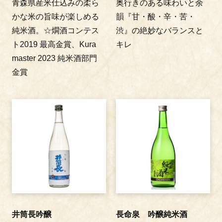
青森県産米仕込みの柔ら
奥行きのある味わいと余
かな米の旨味が楽しめる
韻『甘・酸・辛・苦・
純米酒。☆燗酒コンテス
渋』の絶妙なバランスと
ト2019 最高金賞、Kura
キレ
master 2023 純米酒部門
金賞
井筒長吟醸
長命泉 吟醸純米酒