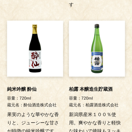
す
純米吟醸 酔仙
柏露 本醸造生貯蔵酒
容量：720ml
容量：720ml
蔵元名：酔仙酒造株式会社
蔵元名：柏露酒造株式会社
果実のような華やかな香
新潟県産米１００％使
りと、ジューシーな甘さ
用。爽やかな香りと軽快
が特徴の純米吟醸です。
な味わいで後味もスッキ