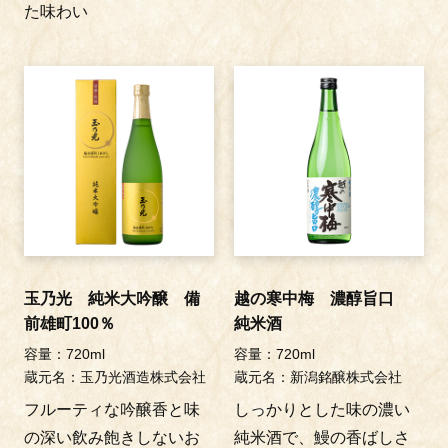
た味わい
玉乃光 純米大吟醸 備
越の寒中梅 濃醇旨口
前雄町100％
純米酒
容量：720ml
容量：720ml
蔵元名：玉乃光酒造株式会社
蔵元名：新潟銘醸株式会社
フルーティな吟醸香と味
しっかりとした味の濃い
の深い飲み飽きしないお
純米酒で、鰻の香ばしさ