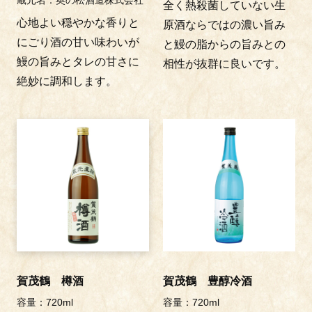
蔵元名：奥の松酒造株式会社
全く熱殺菌していない生
心地よい穏やかな香りと
原酒ならではの濃い旨み
にごり酒の甘い味わいが
と鰻の脂からの旨みとの
鰻の旨みとタレの甘さに
相性が抜群に良いです。
絶妙に調和します。
賀茂鶴 樽酒
賀茂鶴 豊醇冷酒
容量：720ml
容量：720ml