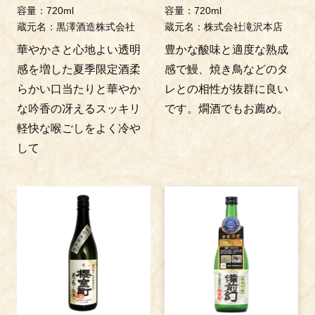
容量：720ml
容量：720ml
蔵元名：黒澤酒造株式会社
蔵元名：株式会社滝沢本店
華やかさと心地よい透明
豊かな酸味と適度な熟成
感を増した夏季限定酒柔
感で鰻、焼き鳥などのタ
らかい口当たりと華やか
レとの相性が抜群に良い
な吟香の冴えるスッキリ
です。燗酒でもお薦め。
軽快な喉ごしをよく冷や
して