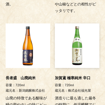
酒。
や山椒などとの相性がピ
ッタリです。
長者盛 山廃純米
加賀鳶 極寒純米 辛口
容量：720ml
容量：720ml
蔵元名：新潟銘醸株式会社
蔵元名：株式会社福光屋
山廃の特徴である酸味が
酒造りに最も適した厳冬
鰻の脂やタレの味にピッ
の時期に、低温醗酵でじ