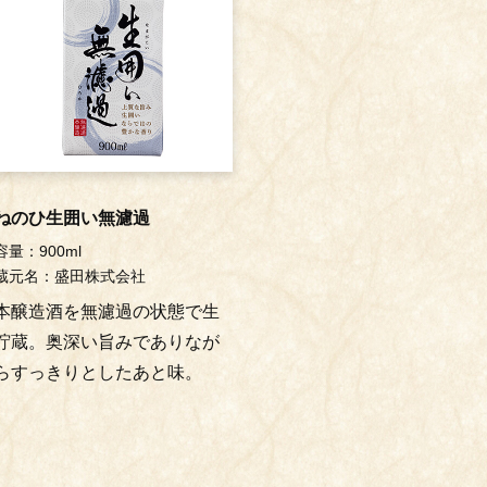
ねのひ生囲い無濾過
容量：900ml
蔵元名：盛田株式会社
本醸造酒を無濾過の状態で生
貯蔵。奥深い旨みでありなが
らすっきりとしたあと味。