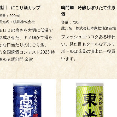
桃川 にごり酒カップ
鳴門鯛 吟醸しぼりたて生原
酒
容量：200ml
蔵元名：桃川株式会社
容量：720ml
蔵元名：株式会社本家松浦酒造場
モロミの旨さを大切に低温で
フレッシュ且つコクある味わ
熟成させた、キメ細かで滑ら
い。見た目もクールなアルミ
かな口当たりのにごり酒。
ボトルは花見の演出に一役買
☆全国燗酒コンテスト2023 特
います。
殊ぬる燗部門 金賞