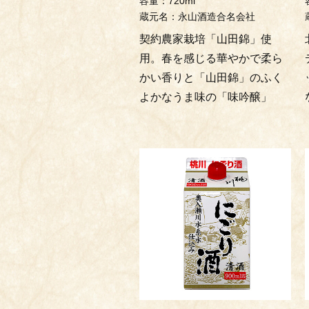
容量：720ml
蔵元名：永山酒造合名会社
契約農家栽培「山田錦」使
用。春を感じる華やかで柔ら
かい香りと「山田錦」のふく
よかなうま味の「味吟醸」