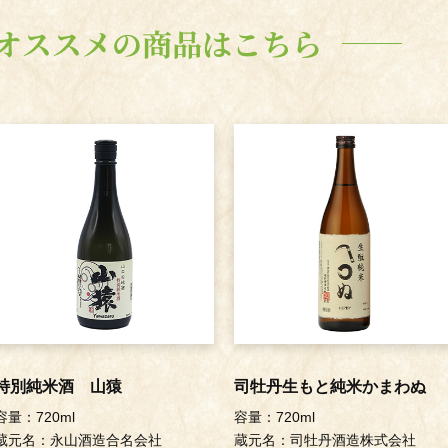
 オススメの商品はこちら
特別純米酒 山猿
司牡丹生もと純米かまわぬ
容量：720ml
容量：720ml
蔵元名：永山酒造合名会社
蔵元名：司牡丹酒造株式会社