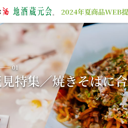
2024年夏商品WEB
ion Project
01
―お花見特集／焼きそばに合う日本酒
01
ion Project
02
花見特集／焼きそばに
①―アウトドアで飲みたい日本酒
ion Project
03
②―おうち中華と日本酒のペアリング