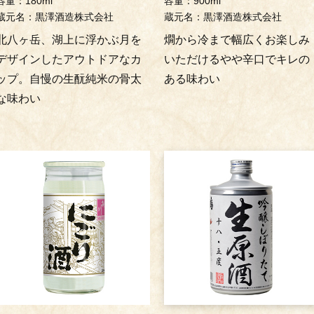
容量：180ml
容量：900ml
蔵元名：黒澤酒造株式会社
蔵元名：黒澤酒造株式会社
北八ヶ岳、湖上に浮かぶ月を
燗から冷まで幅広くお楽しみ
デザインしたアウトドアなカ
いただけるやや辛口でキレの
ップ。自慢の生酛純米の骨太
ある味わい
な味わい