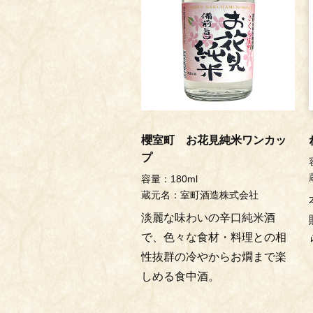
櫻室町 お花見純米ワンカッ
プ
容量：180ml
蔵元名：室町酒造株式会社
淡麗な味わいの辛口純米酒
で、色々な食材・料理との相
性抜群の冷やからお燗まで楽
しめる食中酒。