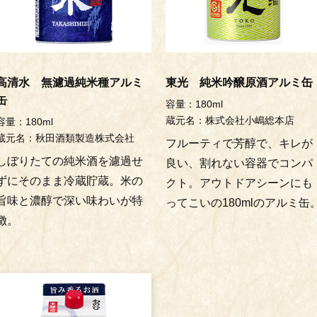
高清水 無濾過純米種アルミ
東光 純米吟醸原酒アルミ缶
缶
容量：180ml
蔵元名：株式会社小嶋総本店
容量：180ml
蔵元名：秋田酒類製造株式会社
フルーティで芳醇で、キレが
しぼりたての純米酒を濾過せ
良い、割れない容器でコンパ
ずにそのまま冷蔵貯蔵。米の
クト。アウトドアシーンにも
旨味と濃醇で深い味わいが特
ってこいの180mlのアルミ缶
徴。