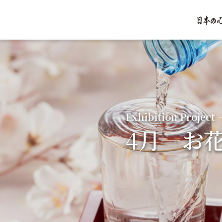
Exhibit
4月
Exhibition Project
Exhibit
4月―お
5月
Exhibit
5月