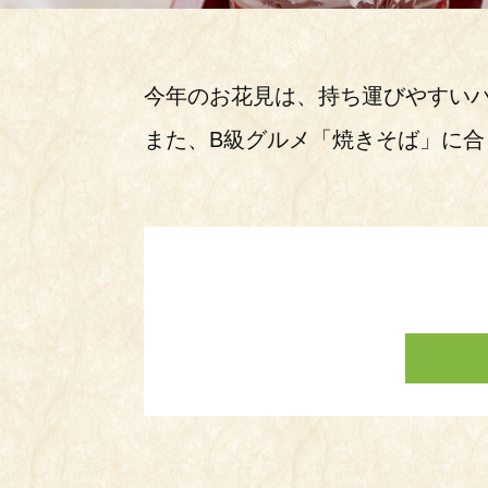
Exhibit
6月
今年のお花見は、持ち運びやすいパ
List of
また、B級グルメ「焼きそば」に
各蔵