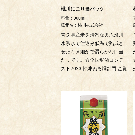
桃川にごり酒パック
容量：900ml
蔵元名：桃川株式会社
青森県産米を清冽な奥入瀬川
水系水で仕込み低温で熟成さ
せたキメ細かで滑らかな口当
たりです。☆全国燗酒コンテ
スト2023 特殊ぬる燗部門 金賞