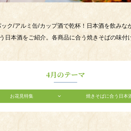
ion Project
04
―父の日祝酒／漬物に合う日本酒
ック/アルミ缶/カップ酒で乾杯！日本酒を飲みな
 Sake Brewers
合う日本酒をご紹介。各商品に合う焼きそばの味付
元のブース
4月のテーマ
お花見特集
焼きそばに合う日本