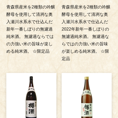
青森県産米を2種類の吟醸
青森県産米を2種類の吟醸
酵母を使用して清冽な奥
酵母を使用して清冽な奥
入瀬川水系水で仕込んだ
入瀬川水系水で仕込んだ
新年一番しぼりの無濾過
2022年新年一番しぼりの
純米酒。 無濾過ならでは
無濾過純米酒。 無濾過な
の力強い米の旨味が楽し
らではの力強い米の旨味
める純米酒。 ☆限定品
が楽しめる純米酒。 ☆限
定品