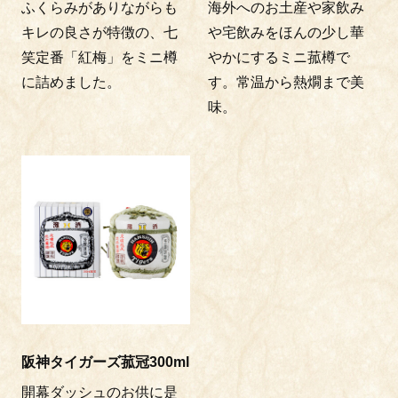
ふくらみがありながらも
海外へのお土産や家飲み
キレの良さが特徴の、七
や宅飲みをほんの少し華
笑定番「紅梅」をミニ樽
やかにするミニ菰樽で
に詰めました。
す。常温から熱燗まで美
味。
阪神タイガーズ菰冠300ml
開幕ダッシュのお供に是