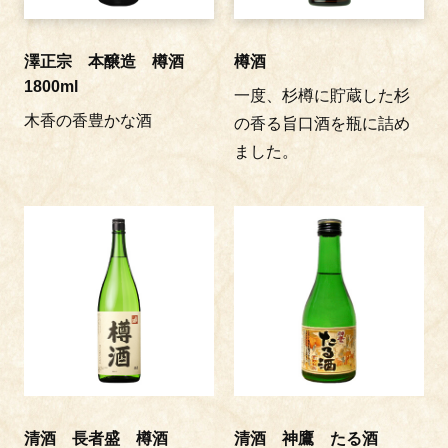
澤正宗 本醸造 樽酒
樽酒
1800ml
一度、杉樽に貯蔵した杉
木香の香豊かな酒
の香る旨口酒を瓶に詰め
ました。
清酒 長者盛 樽酒
清酒 神鷹 たる酒