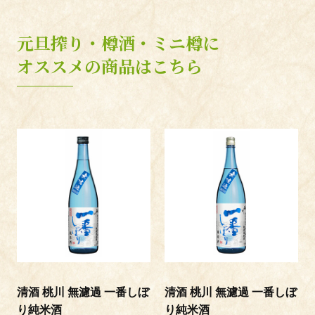
3月② リキュール(日本酒ベース)
×春商材500ml以下・ピンクボトルなど
元旦搾り・樽酒・ミニ樽に
オススメの商品はこちら
List of Sake Brewers
各蔵元のブース
清酒 桃川 無濾過 一番しぼ
清酒 桃川 無濾過 一番しぼ
り純米酒
り純米酒