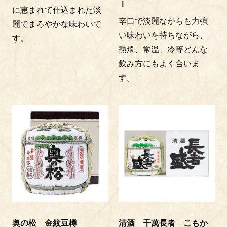
ｌ
に恵まれて仕込まれた淡
辛口で淡麗ながらも力強
麗でまろやかな味わいで
い味わいを持ちながら、
す。
熱燗、常温、冷等どんな
飲み方にもよく合いま
す。
奥の松 金紋豆樽
清酒 千萬長者 こもか