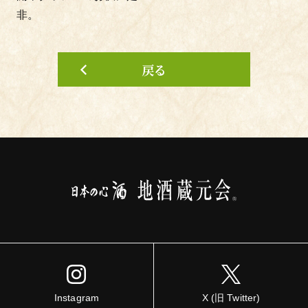
非。
戻る
Instagram
X (旧 Twitter)