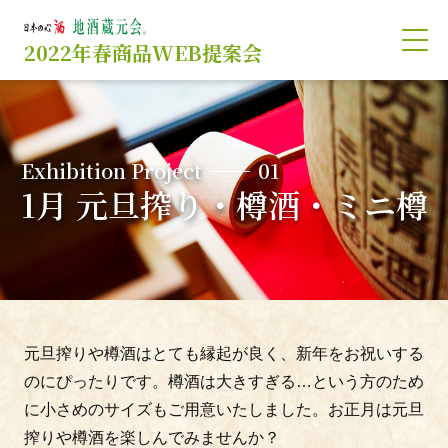
2022年春商品WEB提案会
Exhibition Project
01
1月 元旦搾り・樽酒・ミニ樽
Exhibition Project
01
1月 元旦搾り・樽酒・ミニ樽
Exhibition Project
02
2月 節分×恵方巻
×海苔巻きに合う日本酒
Exhibition Project
03
3月① お外でカンパイ!
元旦搾りや樽酒はとても縁起が良く、新年をお祝いする
×パック酒、カップ
のにぴったりです。樽酒は大きすぎる…という方のため
に小さめのサイズもご用意いたしました。お正月は元旦
搾りや樽酒を楽しんでみませんか？
Exhibition Project
04