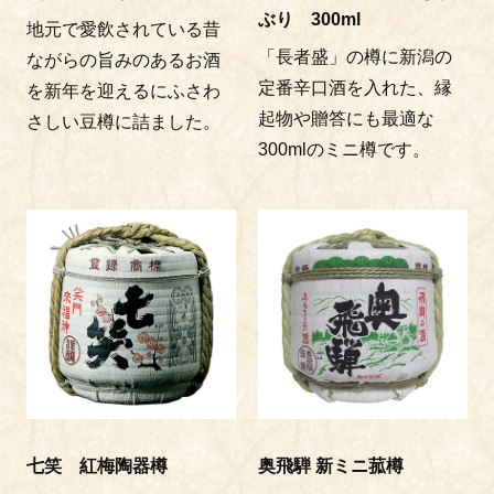
ぶり 300ml
地元で愛飲されている昔
「長者盛」の樽に新潟の
ながらの旨みのあるお酒
定番辛口酒を入れた、縁
を新年を迎えるにふさわ
起物や贈答にも最適な
さしい豆樽に詰ました。
300mlのミニ樽です。
七笑 紅梅陶器樽
奥飛騨 新ミニ菰樽