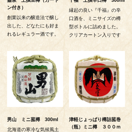
嘉泉 上撰豆樽（カート
千福 上撰辛口樽 300ml
ン付き）
縁起の良い『千福』の辛
創業以来の醸造法で醸し
口酒を、ミニサイズの樽
出した、どなたにも好ま
型ボトルに詰めました。
れるレギュラー酒です。
クリアカートン入りです
男山 ミニ菰樽 300ml
津軽じょっぱり樽詰菰巻
（瓶）ミニ樽 ３００ｍ
北海道の寒冷な気候風土