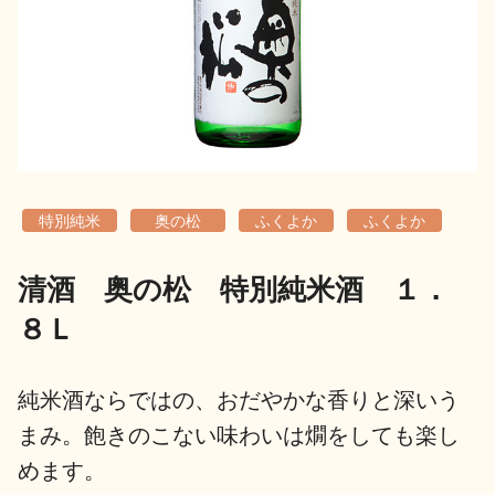
地酒用語集
地酒解体新書
お楽しみコンテンツ
特別純米
奥の松
ふくよか
ふくよか
清酒 奥の松 特別純米酒 １．
８Ｌ
歳時記
地酒蔵元会検定
純米酒ならではの、おだやかな香りと深いう
まみ。飽きのこない味わいは燗をしても楽し
めます。