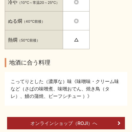
冷や
◎
（10℃～常温20～25℃）
イベント情報TOP
新商品・おすすめ商品
ぬる燗
◎
（40℃前後）
熱燗
△
（50℃前後）
季節の商品
イベント情報
地酒に合う料理
こってりとした（濃厚な）味《味噌味・クリーム味
など（さばの味噌煮、味噌おでん、焼き鳥（タ
レ）、鰻の蒲焼、ビーフシチュー ）》
地酒蔵元会WEB展示会
地酒蔵元会利酒会
美味しい地酒の選び方
オンラインショップ（ROJI）へ
地酒蔵元会とは