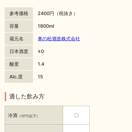
地酒川柳
地酒小説
参考価格
2400円（税抜き）
容量
1800ml
蔵元名
奥の松酒造株式会社
日本酒度
±0
日本酒の楽しみ方特集
酸度
1.4
Alc.度
15
地酒・イベント情報
適した飲み方
冷酒
〇
（10℃以下）