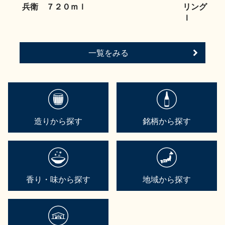
兵衛 ７２０ｍｌ
リング ２
ｌ
一覧をみる
造りから探す
銘柄から探す
香り・味から探す
地域から探す