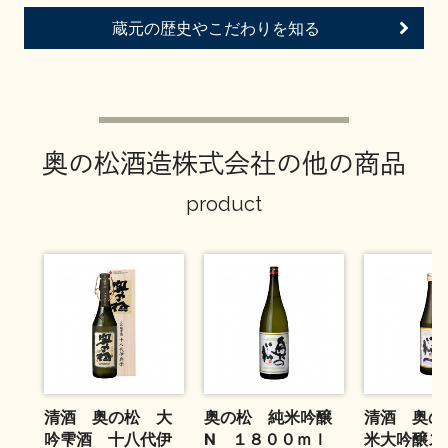
お問い合わせ
蔵元の歴史やこだわりを知る
奥の松酒造株式会社の他の商品
product
清酒 奥の松 大
奥の松 純米吟醸
清酒 奥の
吟雫酒 十八代伊
N １８００ｍｌ
米大吟醸ス