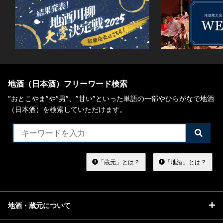
地酒（日本酒）フリーワード検索
“おとこやま”や“男”、”甘い”といった単語の一部やひらがなで地酒
（日本酒）を検索していただけます。
検
索
す
る
「蔵元」とは？
「地酒」とは？
地酒・蔵元について