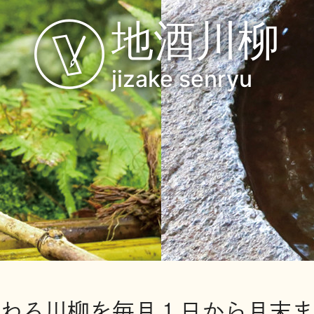
地酒川柳
jizake senryu
わる川柳を毎月１日から月末ま