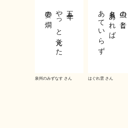
妻の燗
やっと覚えた
五十年
あていらず
名月あれば
虫の音と
泉州のみずなす さん
はぐれ雲 さん