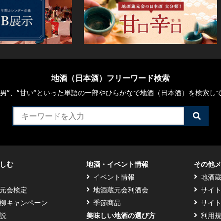
地酒（日本酒）フリーワード検索
や“男”、”甘い”といった単語の一部やひらがなで地酒（日本酒）を検索し
検
索
す
る
しむ
地酒・イベント情報
その他
イベント情報
地酒
元会検定
地酒蔵元会利酒会
サイ
柳キャンペーン
季節商品
サイ
説
美味しい地酒の選び方
利用