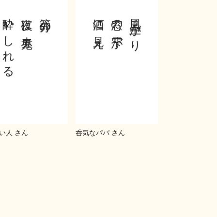
酔いしれる
夜は赤鬼
節分の
酒に見え
窓の雫が
風呂上がり
い人 さん
呑気なパパ さん