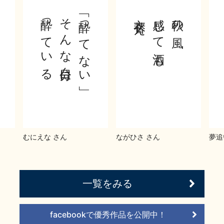
酔っている
そんな自分に
「酔ってない」
衣替え
感じて酒も
秋の風
むにえな さん
ながひさ さん
夢追
一覧をみる
facebookで優秀作品を公開中！