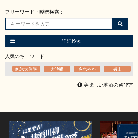
フリーワード・曖昧検索：
検
索
す
る
詳細検索
人気のキーワード：
純米大吟醸
大吟醸
さわやか
男山
美味しい地酒の選び方