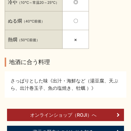
冷や
◎
（10℃～常温20～25℃）
イベント情報TOP
新商品・おすすめ商品
ぬる燗
〇
（40℃前後）
熱燗
×
（50℃前後）
季節の商品
イベント情報
地酒に合う料理
さっぱりとした味《出汁・海鮮など（湯豆腐、天ぷ
ら、出汁巻玉子、魚の塩焼き、牡蠣 ）》
地酒蔵元会WEB展示会
地酒蔵元会利酒会
オンラインショップ（ROJI）へ
美味しい地酒の選び方
地酒蔵元会とは