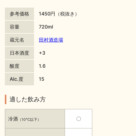
地酒川柳
地酒小説
参考価格
1450円（税抜き）
容量
720ml
蔵元名
田村酒造場
日本酒度
+3
日本酒の楽しみ方特集
酸度
1.6
Alc.度
15
地酒・イベント情報
適した飲み方
冷酒
〇
（10℃以下）