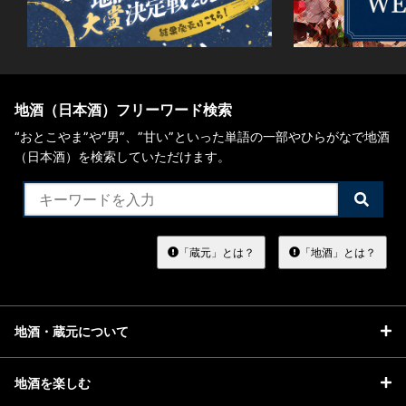
地酒（日本酒）フリーワード検索
“おとこやま”や“男”、”甘い”といった単語の一部やひらがなで地酒
（日本酒）を検索していただけます。
検
索
す
る
「蔵元」とは？
「地酒」とは？
地酒・蔵元について
地酒を楽しむ