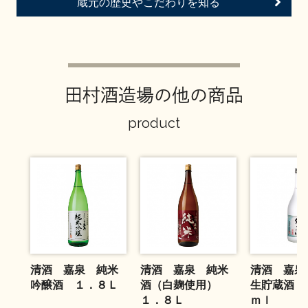
蔵元の歴史やこだわりを知る
お問い合わせ
田村酒造場の他の商品
product
清酒 嘉泉 純米
清酒 嘉泉 純米
清酒 嘉泉
吟醸酒 １．８Ｌ
酒（白麹使用）
生貯蔵酒 
１．８Ｌ
ｍｌ