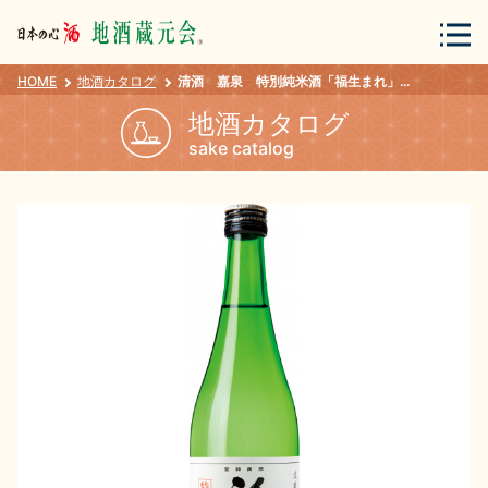
HOME
地酒カタログ
清酒 嘉泉 特別純米酒「福生まれ」 ７２０ｍｌ
会員登録
ログイン
地酒カタログ
sake catalog
地酒・蔵元について
蔵元紀行
地酒カタログ