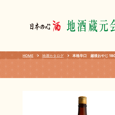
HOME
地酒カタログ
本格辛口 越後おやじ 180