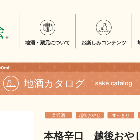
地酒・蔵元について
お楽しみコンテンツ
0ml
地酒カタログ
sake catalog
普通酒
越後おやじ
すっきり
本格辛口 越後おやじ 