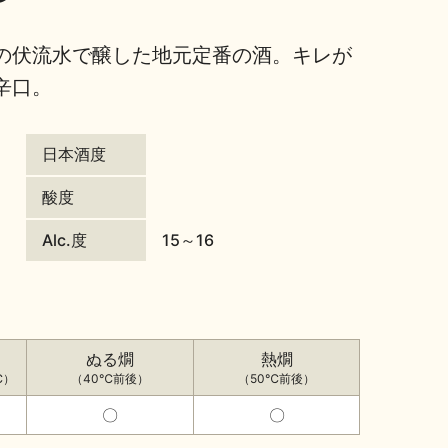
の伏流水で醸した地元定番の酒。キレが
辛口。
日本酒度
酸度
Alc.度
15～16
ぬる燗
熱燗
℃）
（40℃前後）
（50℃前後）
〇
〇