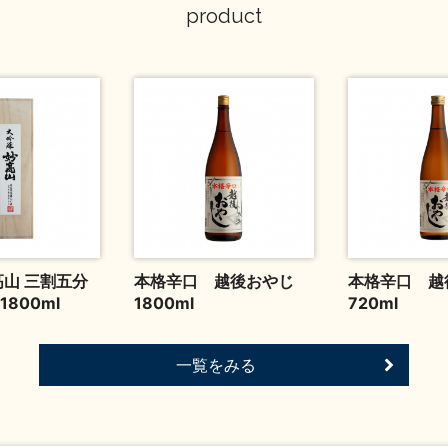
product
高山 三割五分
本格辛口 越後おやじ
本格辛口 越
800ml
1800ml
720ml
一覧をみる