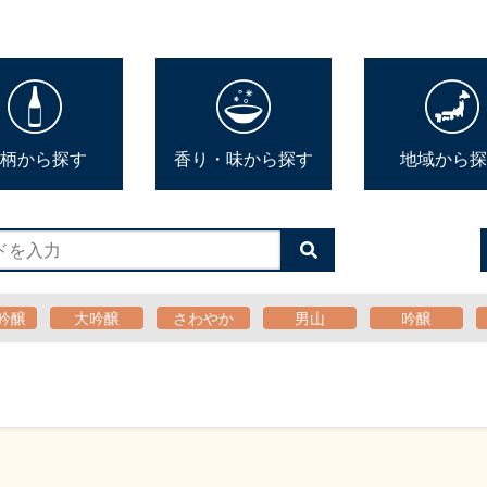
柄から探す
香り・味から探す
地域から探
検
索
す
る
吟醸
大吟醸
さわやか
男山
吟醸