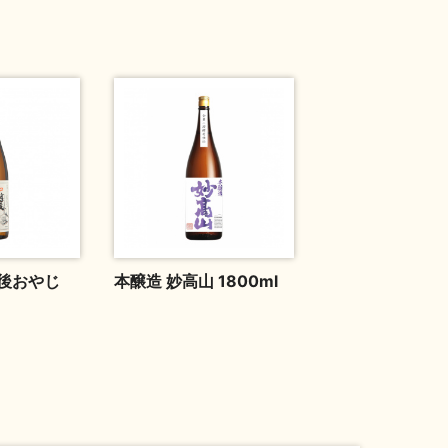
後おやじ
本醸造 妙高山 1800ml