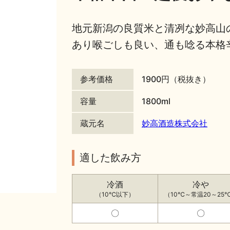
地元新潟の良質米と清冽な妙高山
あり喉ごしも良い、通も唸る本格
参考価格
1900円（税抜き）
容量
1800ml
蔵元名
妙高酒造株式会社
適した飲み方
冷酒
冷や
（10℃以下）
（10℃～常温20～25
〇
〇