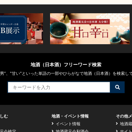
地酒（日本酒）フリーワード検索
や“男”、”甘い”といった単語の一部やひらがなで地酒（日本酒）を検索し
検
索
す
る
しむ
地酒・イベント情報
その他
イベント情報
地酒
元会検定
地酒蔵元会利酒会
サイ