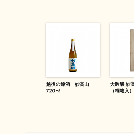
越後の銘酒 妙高山
大吟醸 妙
720㎖
（桐箱入）1