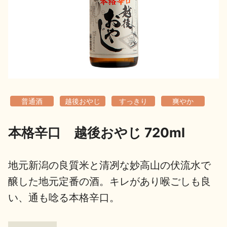
地酒用語集
地酒解体新書
お楽しみコンテンツ
普通酒
越後おやじ
すっきり
爽やか
本格辛口 越後おやじ 720ml
歳時記
地酒蔵元会検定
地元新潟の良質米と清冽な妙高山の伏流水で
醸した地元定番の酒。キレがあり喉ごしも良
い、通も唸る本格辛口。