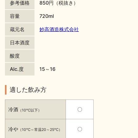
参考価格
850円（税抜き）
地酒川柳
地酒小説
容量
720ml
蔵元名
妙高酒造株式会社
日本酒度
酸度
日本酒の楽しみ方特集
Alc.度
15～16
地酒・イベント情報
適した飲み方
冷酒
〇
（10℃以下）
冷や
〇
（10℃～常温20～25℃）