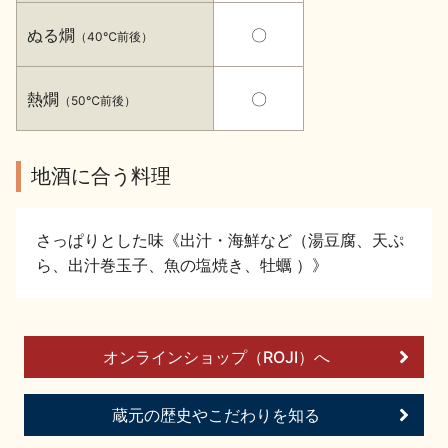
イベント情報TOP
新商品・おすすめ商品
ぬる燗
〇
（40℃前後）
熱燗
〇
（50℃前後）
地酒に合う料理
季節の商品
イベント情報
さっぱりとした味《出汁・海鮮など（湯豆腐、天ぷ
ら、出汁巻玉子、魚の塩焼き、牡蠣 ）》
地酒蔵元会WEB展示会
地酒蔵元会利酒会
オンラインショップ（ROJI）へ
蔵元の歴史やこだわりを知る
美味しい地酒の選び方
地酒蔵元会とは