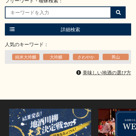
フリーワード・曖昧検索：
検
索
す
る
詳細検索
人気のキーワード：
純米大吟醸
大吟醸
さわやか
男山
美味しい地酒の選び方