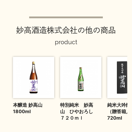
お問い合わせ
妙高酒造株式会社の他の商品
product
本醸造 妙高山
特別純米 妙高
純米大吟醸
1800ml
山 ひやおろし
（贈答箱入
７２０ｍｌ
720ml