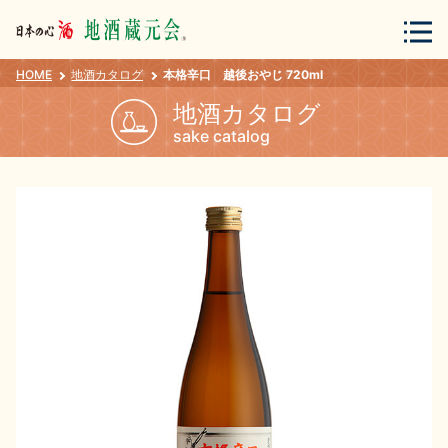
HOME
地酒カタログ
本格辛口 越後おやじ 720ml
会員登録
ログイン
地酒カタログ
sake catalog
地酒・蔵元について
蔵元紀行
地酒カタログ