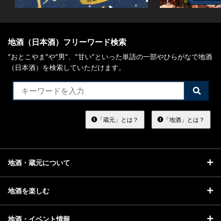
地酒（日本酒）フリーワード検索
“おとこやま”や“男”、”甘い”といった単語の一部やひらがなで地酒
（日本酒）を検索していただけます。
検
索
す
る
「蔵元」とは？
「地酒」とは？
地酒・蔵元について
地酒を楽しむ
地酒・イベント情報