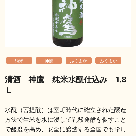
地酒用語集
地酒解体新書
お楽しみコンテンツ
純米
神鷹
ふくよか
ふくよか
清酒 神鷹 純米水酛仕込み 1.8
Ｌ
歳時記
地酒蔵元会検定
水酛（菩提酛）は室町時代に確立された醸造
方法で生米を水に浸して乳酸発酵を促すこと
で酸度を高め、安全に醸造する全国でも珍し