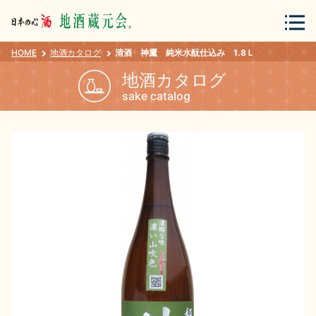
HOME
地酒カタログ
清酒 神鷹 純米水酛仕込み 1.8Ｌ
会員登録
ログイン
地酒カタログ
sake catalog
地酒・蔵元について
蔵元紀行
地酒カタログ