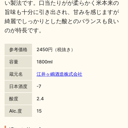
い製法です。口当たりがが柔らかく米本来の
地酒川柳
地酒小説
旨味も十分に引き出され、甘みを感じますが
綺麗でしっかりとした酸とのバランスも良い
のが特長です。
参考価格
2450円（税抜き）
日本酒の楽しみ方特集
容量
1800ml
蔵元名
江井ヶ嶋酒造株式会社
地酒・イベント情報
日本酒度
-7
酸度
2.4
Alc.度
15