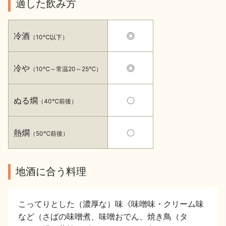
適した飲み方
イベント情報TOP
新商品・おすすめ商品
冷酒
◎
（10℃以下）
冷や
◎
（10℃～常温20～25℃）
季節の商品
イベント情報
ぬる燗
〇
（40℃前後）
熱燗
〇
（50℃前後）
地酒蔵元会WEB展示会
地酒蔵元会利酒会
地酒に合う料理
こってりとした（濃厚な）味《味噌味・クリーム味
美味しい地酒の選び方
など（さばの味噌煮、味噌おでん、焼き鳥（タ
地酒蔵元会とは