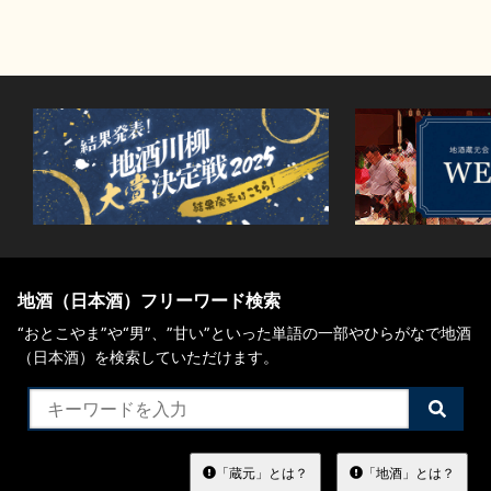
地酒（日本酒）フリーワード検索
“おとこやま”や“男”、”甘い”といった単語の一部やひらがなで地酒
（日本酒）を検索していただけます。
検
索
す
る
「蔵元」とは？
「地酒」とは？