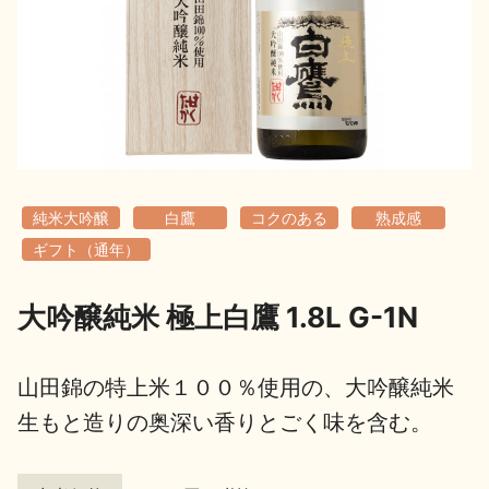
地酒用語集
地酒解体新書
お楽しみコンテンツ
純米大吟醸
白鷹
コクのある
熟成感
ギフト（通年）
大吟醸純米 極上白鷹 1.8L G-1N
歳時記
地酒蔵元会検定
山田錦の特上米１００％使用の、大吟醸純米
生もと造りの奥深い香りとごく味を含む。