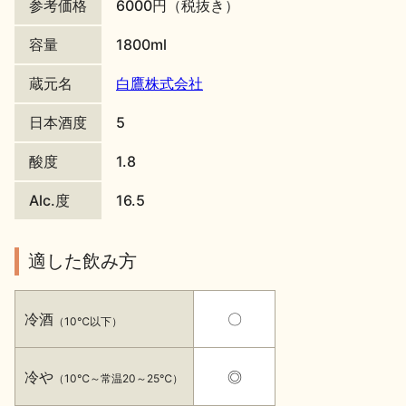
参考価格
6000円（税抜き）
地酒川柳
地酒小説
容量
1800ml
蔵元名
白鷹株式会社
日本酒度
5
酸度
1.8
日本酒の楽しみ方特集
Alc.度
16.5
適した飲み方
地酒・イベント情報
冷酒
〇
（10℃以下）
冷や
◎
（10℃～常温20～25℃）