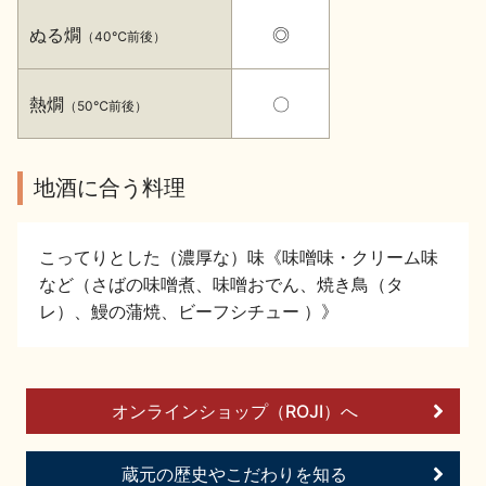
イベント情報TOP
新商品・おすすめ商品
ぬる燗
◎
（40℃前後）
熱燗
〇
（50℃前後）
地酒に合う料理
季節の商品
イベント情報
こってりとした（濃厚な）味《味噌味・クリーム味
など（さばの味噌煮、味噌おでん、焼き鳥（タ
レ）、鰻の蒲焼、ビーフシチュー ）》
地酒蔵元会WEB展示会
地酒蔵元会利酒会
オンラインショップ（ROJI）へ
美味しい地酒の選び方
蔵元の歴史やこだわりを知る
地酒蔵元会とは