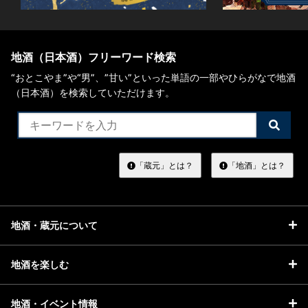
地酒（日本酒）フリーワード検索
“おとこやま”や“男”、”甘い”といった単語の一部やひらがなで地酒
（日本酒）を検索していただけます。
検
索
す
る
「蔵元」とは？
「地酒」とは？
地酒・蔵元について
地酒を楽しむ
地酒・イベント情報