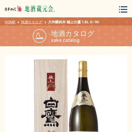
HOME
地酒カタログ
大吟醸純米 極上白鷹 1.8L G-1N
会員登録
ログイン
地酒カタログ
sake catalog
地酒・蔵元について
蔵元紀行
地酒カタログ