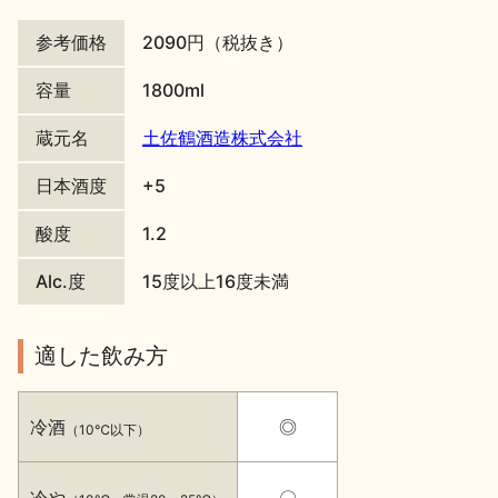
地酒川柳
地酒小説
参考価格
2090円（税抜き）
容量
1800ml
蔵元名
土佐鶴酒造株式会社
日本酒度
+5
日本酒の楽しみ方特集
酸度
1.2
Alc.度
15度以上16度未満
地酒・イベント情報
適した飲み方
冷酒
◎
（10℃以下）
冷や
〇