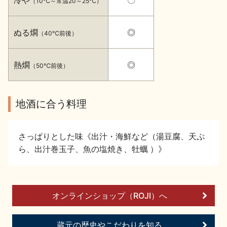
（10℃～常温20～25℃）
イベント情報TOP
新商品・おすすめ商品
ぬる燗
◎
（40℃前後）
熱燗
◎
（50℃前後）
季節の商品
イベント情報
地酒に合う料理
さっぱりとした味《出汁・海鮮など（湯豆腐、天ぷ
ら、出汁巻玉子、魚の塩焼き、牡蠣 ）》
地酒蔵元会WEB展示会
地酒蔵元会利酒会
オンラインショップ（ROJI）へ
美味しい地酒の選び方
地酒蔵元会とは
蔵元の歴史やこだわりを知る