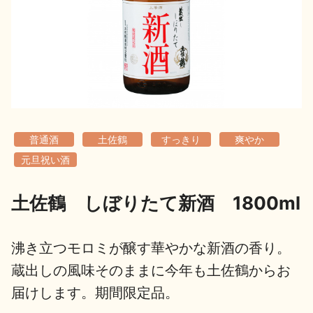
地酒用語集
地酒解体新書
お楽しみコンテンツ
普通酒
土佐鶴
すっきり
爽やか
元旦祝い酒
土佐鶴 しぼりたて新酒 1800ml
歳時記
地酒蔵元会検定
沸き立つモロミが醸す華やかな新酒の香り。
蔵出しの風味そのままに今年も土佐鶴からお
届けします。期間限定品。