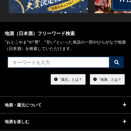
地酒（日本酒）フリーワード検索
“おとこやま”や“男”、”甘い”といった単語の一部やひらがなで地酒
（日本酒）を検索していただけます。
検
索
す
る
「蔵元」とは？
「地酒」とは？
地酒・蔵元について
地酒を楽しむ