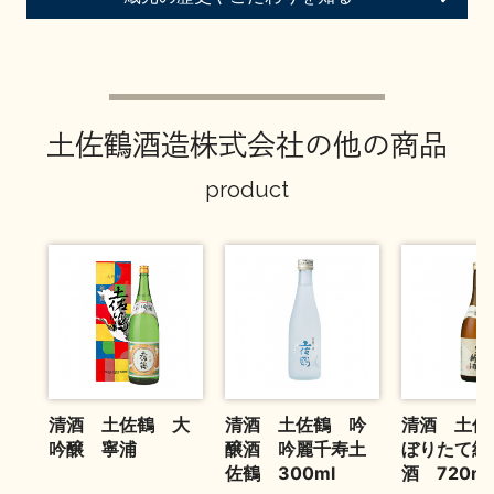
お問い合わせ
土佐鶴酒造株式会社の他の商品
product
清酒 土佐鶴 大
清酒 土佐鶴 吟
清酒 土佐
吟醸 寧浦
醸酒 吟麗千寿土
ぼりたて純
佐鶴 300ml
酒 720ml