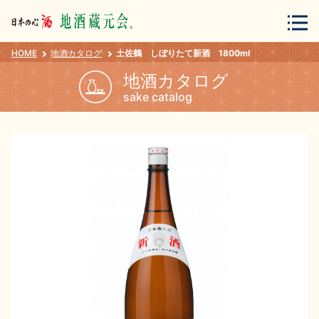
HOME
地酒カタログ
土佐鶴 しぼりたて新酒 1800ml
会員登録
ログイン
地酒カタログ
sake catalog
地酒・蔵元について
蔵元紀行
地酒カタログ