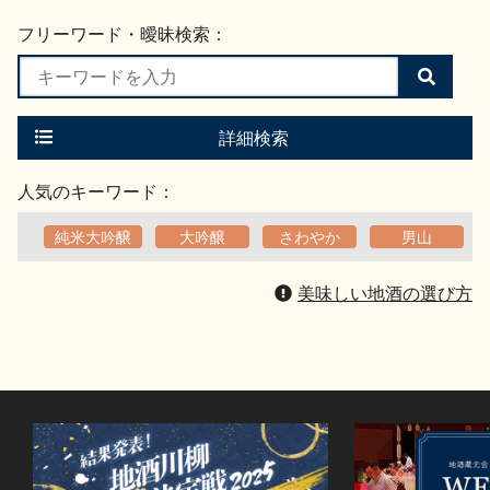
フリーワード・曖昧検索：
検
索
す
る
詳細検索
人気のキーワード：
純米大吟醸
大吟醸
さわやか
男山
美味しい地酒の選び方