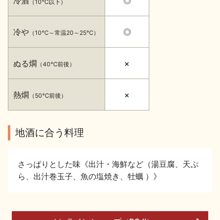
冷酒
◎
（10℃以下）
イベント情報TOP
新商品・おすすめ商品
冷や
◎
（10℃～常温20～25℃）
ぬる燗
×
（40℃前後）
季節の商品
イベント情報
熱燗
×
（50℃前後）
地酒に合う料理
さっぱりとした味《出汁・海鮮など（湯豆腐、天ぷ
地酒蔵元会WEB展示会
地酒蔵元会利酒会
ら、出汁巻玉子、魚の塩焼き、牡蠣 ）》
美味しい地酒の選び方
地酒蔵元会とは