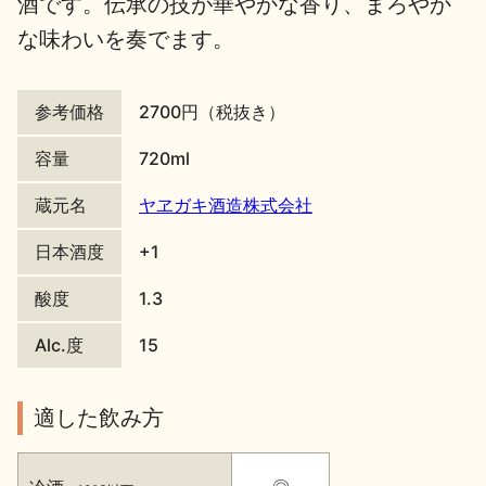
酒です。伝承の技が華やかな香り、まろやか
な味わいを奏でます。
地酒川柳
地酒小説
参考価格
2700円（税抜き）
容量
720ml
蔵元名
ヤヱガキ酒造株式会社
日本酒の楽しみ方特集
日本酒度
+1
酸度
1.3
地酒・イベント情報
Alc.度
15
適した飲み方