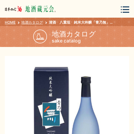
HOME
地酒カタログ
清酒 八重垣 純米大吟醸「青乃無」 720ml
会員登録
ログイン
地酒カタログ
sake catalog
地酒・蔵元について
蔵元紀行
地酒カタログ