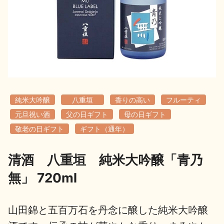
地酒用語集
地酒解体新書
お楽しみコンテンツ
純米大吟醸
八重垣
香りの高い
フルーティ
元旦祝い酒
父の日ギフト
母の日ギフト
敬老の日ギフト
ギフト（通年）
清酒 八重垣 純米大吟醸「青乃
歳時記
地酒蔵元会検定
無」 720ml
山田錦と五百万石を丹念に醸した純米大吟醸