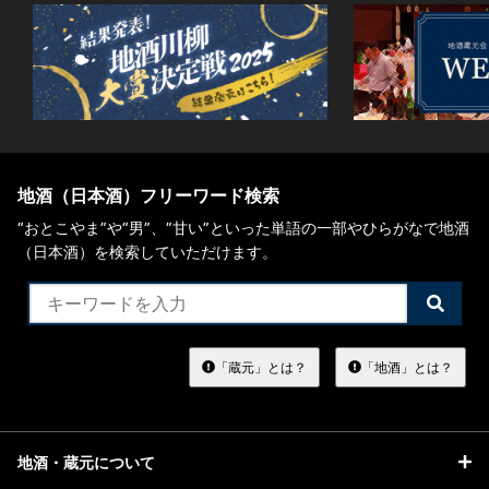
地酒（日本酒）フリーワード検索
“おとこやま”や“男”、”甘い”といった単語の一部やひらがなで地酒
（日本酒）を検索していただけます。
検
索
す
る
「蔵元」とは？
「地酒」とは？
地酒・蔵元について