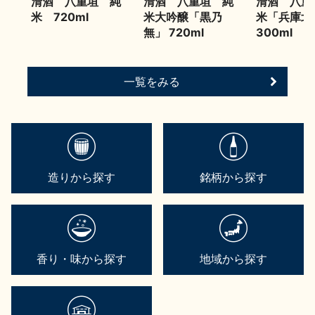
清酒 八重垣 純
清酒 八重垣 純
清酒 八重
米 720ml
米大吟醸「黒乃
米「兵庫
無」 720ml
300ml
一覧をみる
造りから探す
銘柄から探す
香り・味から探す
地域から探す