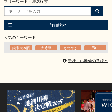
フリーワード・曖昧検索：
検
索
す
る
詳細検索
人気のキーワード：
純米大吟醸
大吟醸
さわやか
男山
美味しい地酒の選び方