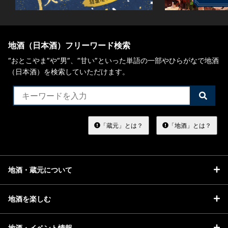
地酒（日本酒）フリーワード検索
“おとこやま”や“男”、”甘い”といった単語の一部やひらがなで地酒
（日本酒）を検索していただけます。
検
索
す
る
「蔵元」とは？
「地酒」とは？
地酒・蔵元について
地酒を楽しむ
地酒・イベント情報