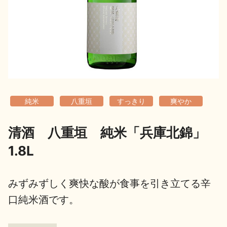
地酒用語集
地酒解体新書
お楽しみコンテンツ
純米
八重垣
すっきり
爽やか
清酒 八重垣 純米「兵庫北錦」
1.8L
歳時記
地酒蔵元会検定
みずみずしく爽快な酸が食事を引き立てる辛
口純米酒です。