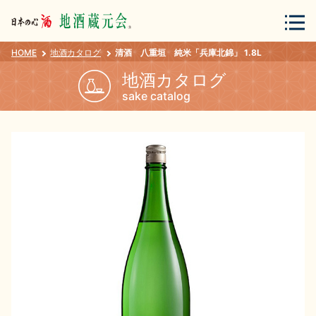
HOME
地酒カタログ
清酒 八重垣 純米「兵庫北錦」 1.8L
会員登録
ログイン
地酒カタログ
sake catalog
地酒・蔵元について
蔵元紀行
地酒カタログ