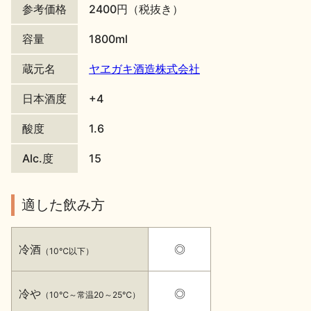
参考価格
2400円（税抜き）
地酒川柳
地酒小説
容量
1800ml
蔵元名
ヤヱガキ酒造株式会社
日本酒度
+4
酸度
1.6
日本酒の楽しみ方特集
Alc.度
15
地酒・イベント情報
適した飲み方
冷酒
◎
（10℃以下）
冷や
◎
（10℃～常温20～25℃）