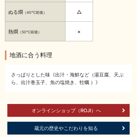
イベント情報TOP
新商品・おすすめ商品
ぬる燗
△
（40℃前後）
熱燗
×
（50℃前後）
季節の商品
イベント情報
地酒に合う料理
さっぱりとした味《出汁・海鮮など（湯豆腐、天ぷ
ら、出汁巻玉子、魚の塩焼き、牡蠣 ）》
地酒蔵元会WEB展示会
地酒蔵元会利酒会
オンラインショップ（ROJI）へ
美味しい地酒の選び方
蔵元の歴史やこだわりを知る
地酒蔵元会とは