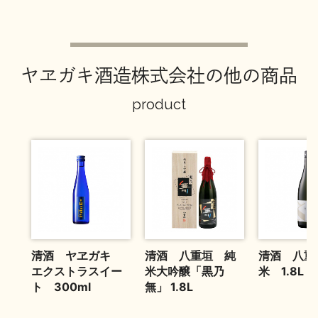
お問い合わせ
ヤヱガキ酒造株式会社の他の商品
product
清酒 ヤヱガキ
清酒 八重垣 純
清酒 八重
エクストラスイー
米大吟醸「黒乃
米 1.8L
ト 300ml
無」 1.8L