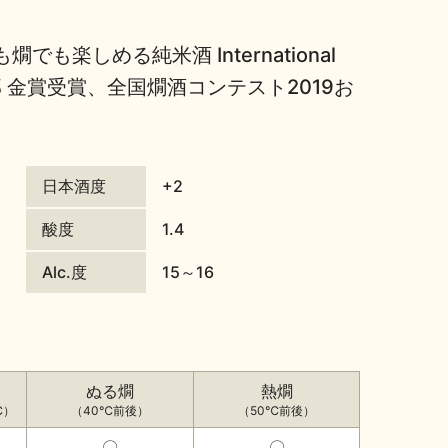
楽しめる純米酒 International
純米酒の部 金賞受賞、全国燗酒コンテスト2019お
日本酒度
+2
酸度
1.4
Alc.度
15～16
ぬる燗
熱燗
℃）
（40℃前後）
（50℃前後）
〇
〇