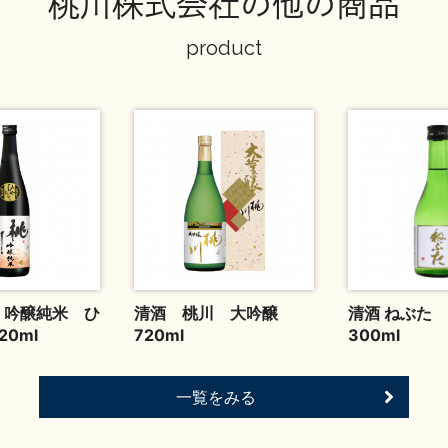
桃川株式会社の他の商品
product
 吟醸純米 ひ
清酒 桃川 大吟醸
清酒 ねぶた
20ml
720ml
300ml
一覧をみる