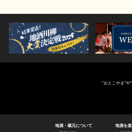
“おとこやま”
地酒・蔵元について
地酒を楽