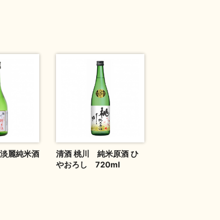
 淡麗純米酒
清酒 桃川 純米原酒 ひ
やおろし 720ml