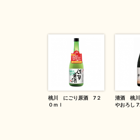
桃川 にごり原酒 7２
清酒 桃川
０ｍｌ
やおろし 7