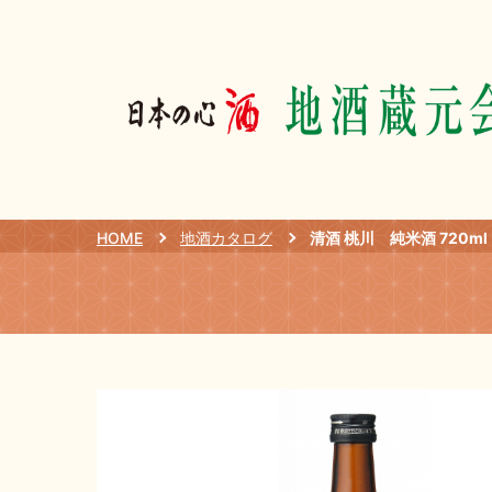
HOME
地酒カタログ
清酒 桃川 純米酒 720ml