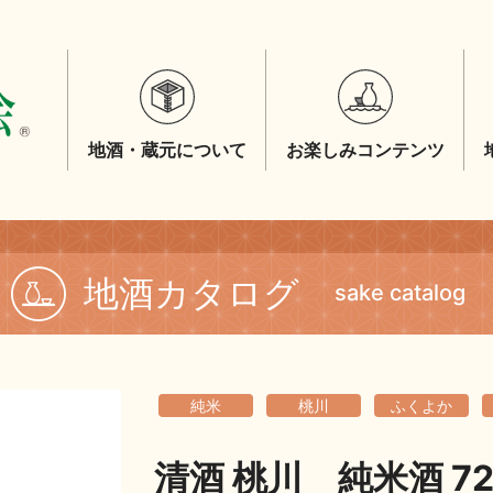
地酒・蔵元について
お楽しみコンテンツ
地酒カタログ
sake catalog
純米
桃川
ふくよか
清酒 桃川 純米酒 72