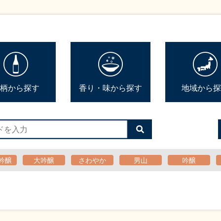
柄から探す
香り・味から探す
地域から探
検
索
す
る
吟醸
大吟醸
さわやか
男山
吟醸