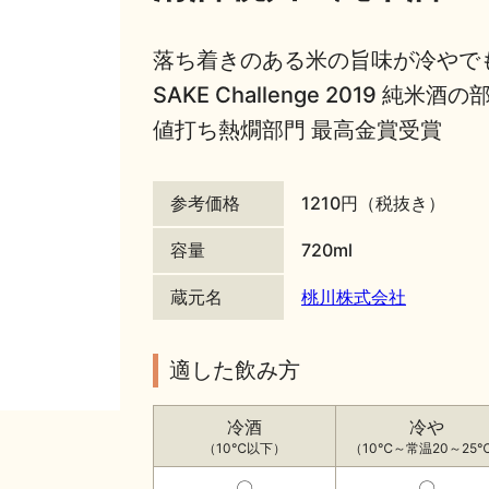
落ち着きのある米の旨味が冷やでも燗でも
SAKE Challenge 2019 
値打ち熱燗部門 最高金賞受賞
参考価格
1210円（税抜き）
容量
720ml
蔵元名
桃川株式会社
適した飲み方
冷酒
冷や
（10℃以下）
（10℃～常温20～25
〇
〇