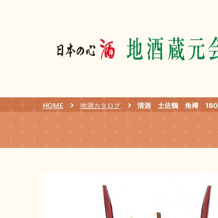
HOME
地酒カタログ
清酒 土佐鶴 角樽 180