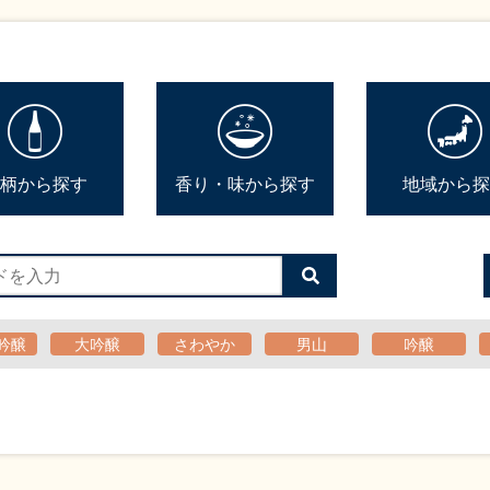
柄から探す
香り・味から探す
地域から探
検
索
す
る
吟醸
大吟醸
さわやか
男山
吟醸