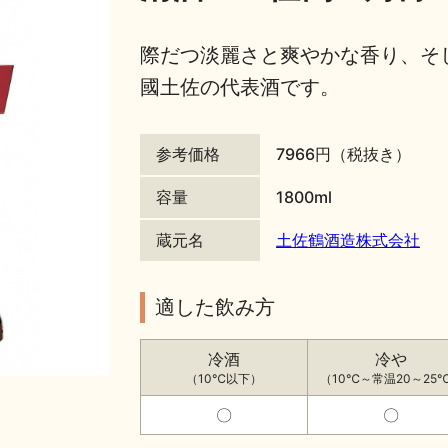
際だつ淡麗さと爽やかな香り、そ
國土佐の代表酒です。
参考価格
7966円（税抜き）
容量
1800ml
蔵元名
土佐鶴酒造株式会社
適した飲み方
冷酒
冷や
（10℃以下）
（10℃～常温20～25
〇
〇