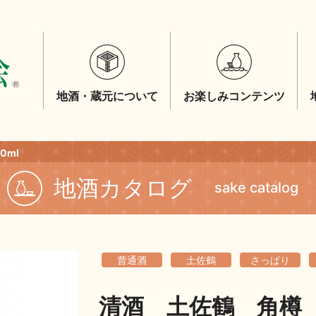
地酒・蔵元について
お楽しみコンテンツ
0ml
地酒カタログ
sake catalog
普通酒
土佐鶴
さっぱり
清酒 土佐鶴 角樽 1