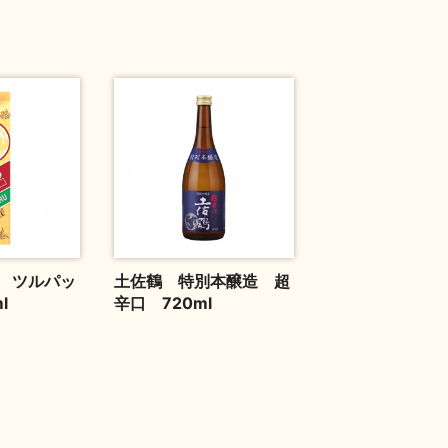
 ツルパッ
土佐鶴 特別本醸造 超
l
辛口 720ml