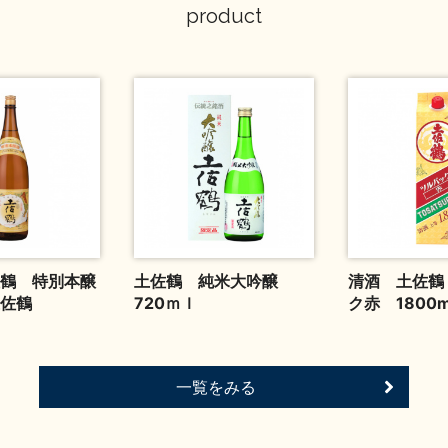
product
鶴 特別本醸
土佐鶴 純米大吟醸
清酒 土佐鶴
土佐鶴
720ｍｌ
ク赤 1800m
一覧をみる