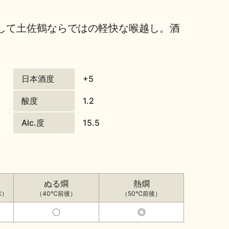
して土佐鶴ならではの軽快な喉越し。酒
日本酒度
+5
酸度
1.2
Alc.度
15.5
ぬる燗
熱燗
℃）
（40℃前後）
（50℃前後）
〇
◎