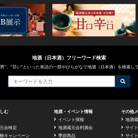
地酒（日本酒）フリーワード検索
や“男”、”甘い”といった単語の一部やひらがなで地酒（日本酒）を検索し
検
索
す
る
しむ
地酒・イベント情報
その他
イベント情報
地酒
元会検定
地酒蔵元会利酒会
サイ
柳キャンペーン
季節商品
サイ