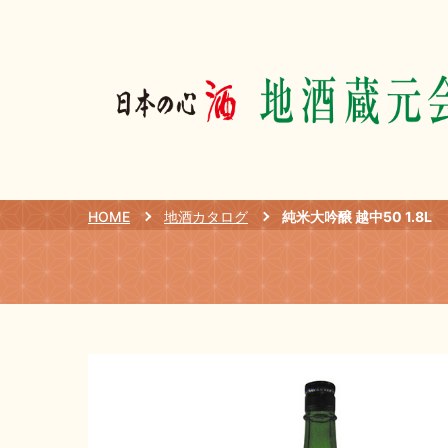
HOME
地酒カタログ
純米大吟醸 越中50 1.8L