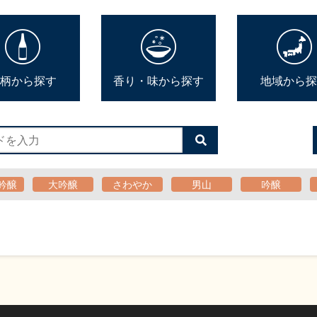
柄から探す
香り・味から探す
地域から探
検
索
す
る
吟醸
大吟醸
さわやか
男山
吟醸