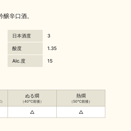
吟醸辛口酒。
日本酒度
3
酸度
1.35
Alc.度
15
ぬる燗
熱燗
℃）
（40℃前後）
（50℃前後）
△
△