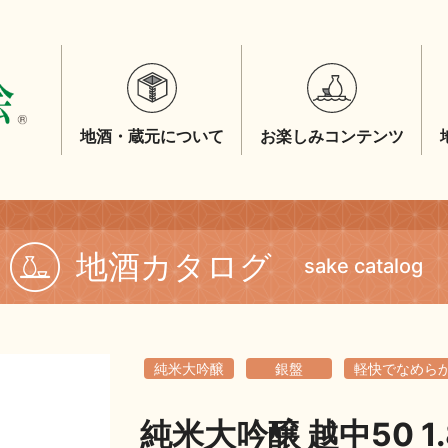
地酒・蔵元について
お楽しみコンテンツ
地酒カタログ
sake catalog
純米大吟醸
銀盤
軽快でなめら
純米大吟醸 越中50 1.