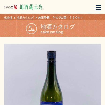
HOME
地酒カタログ
純米吟醸 うちで山猿 ７２０ｍｌ
会員登録
ログイン
地酒カタログ
sake catalog
地酒・蔵元について
蔵元紀行
地酒カタログ