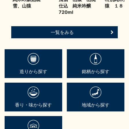
雪、山猿
仕込 純米吟醸
猿 １８０
720ml
一覧をみる
造りから探す
銘柄から探す
香り・味から探す
地域から探す