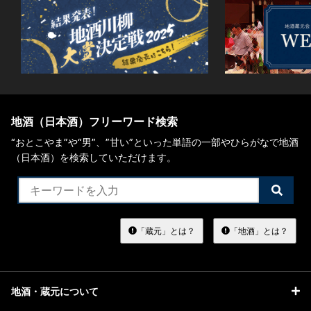
地酒（日本酒）フリーワード検索
“おとこやま”や“男”、”甘い”といった単語の一部やひらがなで地酒
（日本酒）を検索していただけます。
検
索
す
る
「蔵元」とは？
「地酒」とは？
地酒・蔵元について