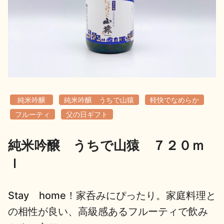
地酒用語集
地酒解体新書
お楽しみコンテンツ
純米吟醸
純米吟醸 うちで山猿
軽快でなめらか
フルーティ
父の日ギフト
純米吟醸 うちで山猿 ７２０ｍ
歳時記
地酒蔵元会検定
ｌ
Stay home！家呑みにぴったり。家庭料理と
の相性が良い、高級感あるフルーティで飲み