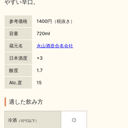
やすい辛口。
地酒川柳
地酒小説
参考価格
1400円（税抜き）
容量
720ml
蔵元名
永山酒造合名会社
日本酒の楽しみ方特集
日本酒度
+3
酸度
1.7
地酒・イベント情報
Alc.度
15
適した飲み方
冷酒
◎
（10℃以下）