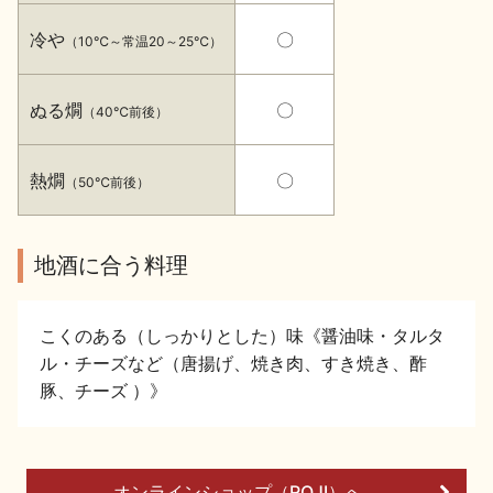
イベント情報TOP
新商品・おすすめ商品
冷や
〇
（10℃～常温20～25℃）
ぬる燗
〇
（40℃前後）
熱燗
〇
（50℃前後）
季節の商品
イベント情報
地酒に合う料理
こくのある（しっかりとした）味《醤油味・タルタ
ル・チーズなど（唐揚げ、焼き肉、すき焼き、酢
地酒蔵元会WEB展示会
地酒蔵元会利酒会
豚、チーズ ）》
美味しい地酒の選び方
地酒蔵元会とは
オンラインショップ（ROJI）へ