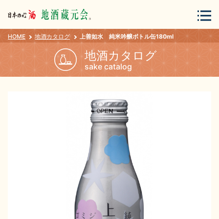
HOME
地酒カタログ
上善如水 純米吟醸ボトル缶180ml
会員登録
ログイン
地酒カタログ
sake catalog
地酒・蔵元について
蔵元紀行
地酒カタログ