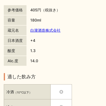
地酒川柳
地酒小説
参考価格
405円（税抜き）
容量
180ml
蔵元名
白瀧酒造株式会社
日本酒度
+4
日本酒の楽しみ方特集
酸度
1.3
Alc.度
14.0
地酒・イベント情報
適した飲み方
冷酒
◎
（10℃以下）