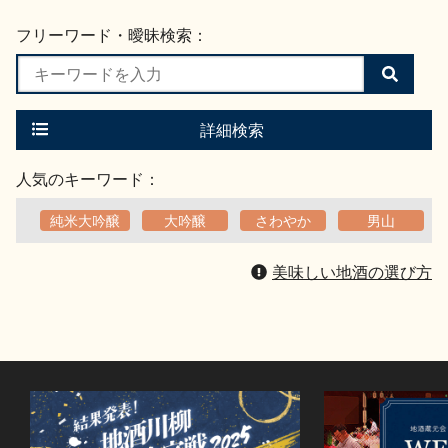
フリーワード・曖昧検索：
検
索
す
る
詳細検索
人気のキーワード：
純米大吟醸
大吟醸
さわやか
男山
美味しい地酒の選び方