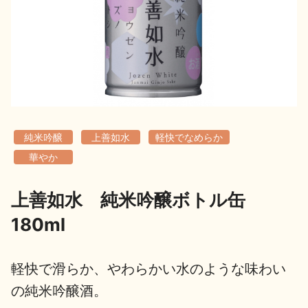
地酒用語集
地酒解体新書
お楽しみコンテンツ
純米吟醸
上善如水
軽快でなめらか
華やか
上善如水 純米吟醸ボトル缶
歳時記
地酒蔵元会検定
180ml
軽快で滑らか、やわらかい水のような味わい
の純米吟醸酒。