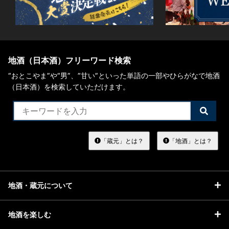
地酒（日本酒）フリーワード検索
“おとこやま”や“男”、”甘い”といった単語の一部やひらがなで地酒
（日本酒）を検索していただけます。
検
索
す
る
「蔵元」とは？
「地酒」とは？
地酒・蔵元について
地酒を楽しむ