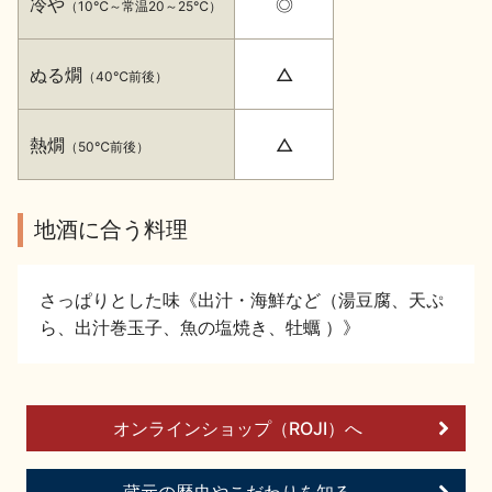
冷や
◎
（10℃～常温20～25℃）
イベント情報TOP
新商品・おすすめ商品
ぬる燗
△
（40℃前後）
熱燗
△
（50℃前後）
季節の商品
イベント情報
地酒に合う料理
さっぱりとした味《出汁・海鮮など（湯豆腐、天ぷ
ら、出汁巻玉子、魚の塩焼き、牡蠣 ）》
地酒蔵元会WEB展示会
地酒蔵元会利酒会
オンラインショップ（ROJI）へ
美味しい地酒の選び方
地酒蔵元会とは