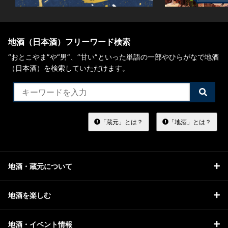
地酒（日本酒）フリーワード検索
“おとこやま”や“男”、”甘い”といった単語の一部やひらがなで地酒
（日本酒）を検索していただけます。
検
索
す
る
「蔵元」とは？
「地酒」とは？
地酒・蔵元について
地酒を楽しむ
地酒・イベント情報