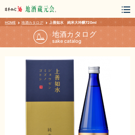
HOME
地酒カタログ
上善如水 純米大吟醸720ml
会員登録
ログイン
地酒カタログ
sake catalog
地酒・蔵元について
蔵元紀行
地酒カタログ