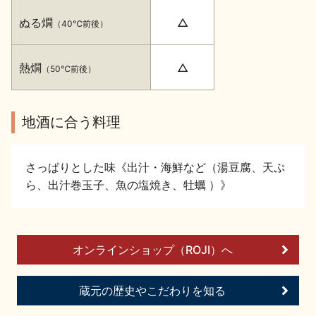
イベント情報TOP
新商品・おすすめ商品
ぬる燗
△
（40℃前後）
熱燗
△
（50℃前後）
地酒に合う料理
季節の商品
イベント情報
さっぱりとした味《出汁・海鮮など（湯豆腐、天ぷ
ら、出汁巻玉子、魚の塩焼き、牡蠣 ）》
地酒蔵元会WEB展示会
地酒蔵元会利酒会
オンラインショップ（ROJI）へ
蔵元の歴史やこだわりを知る
美味しい地酒の選び方
地酒蔵元会とは