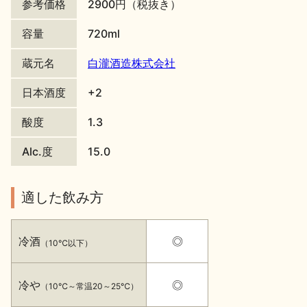
参考価格
2900円（税抜き）
地酒川柳
地酒小説
容量
720ml
蔵元名
白瀧酒造株式会社
日本酒度
+2
酸度
1.3
日本酒の楽しみ方特集
Alc.度
15.0
適した飲み方
地酒・イベント情報
冷酒
◎
（10℃以下）
冷や
◎
（10℃～常温20～25℃）