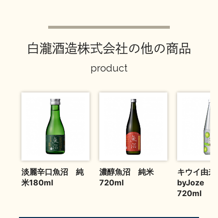
お問い合わせ
白瀧酒造株式会社の他の商品
product
淡麗辛口魚沼 純
濃醇魚沼 純米
キウイ由来
米180ml
720ml
byJoze 
720ml