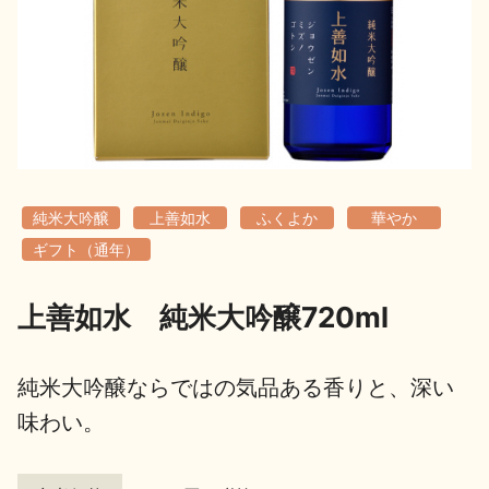
地酒用語集
地酒解体新書
お楽しみコンテンツ
純米大吟醸
上善如水
ふくよか
華やか
ギフト（通年）
上善如水 純米大吟醸720ml
歳時記
地酒蔵元会検定
純米大吟醸ならではの気品ある香りと、深い
味わい。