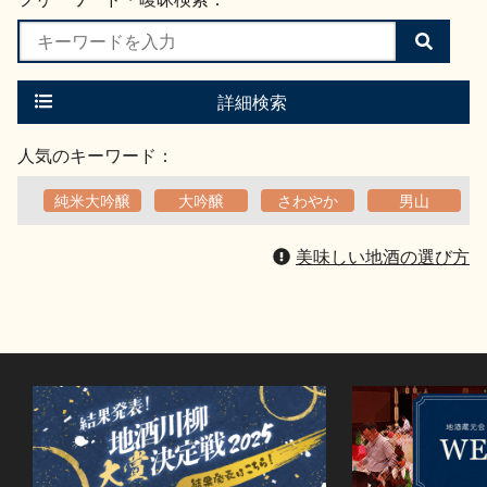
検
索
す
る
詳細検索
人気のキーワード：
純米大吟醸
大吟醸
さわやか
男山
美味しい地酒の選び方