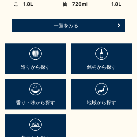
こ 1.8L
仙 720ml
1.8L
お問い合わせ
一覧をみる
造りから探す
銘柄から探す
香り・味から探す
地域から探す