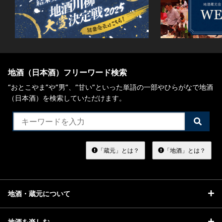
地酒（日本酒）フリーワード検索
“おとこやま”や“男”、”甘い”といった単語の一部やひらがなで地酒
（日本酒）を検索していただけます。
検
索
す
る
「蔵元」とは？
「地酒」とは？
地酒・蔵元について
地酒を楽しむ