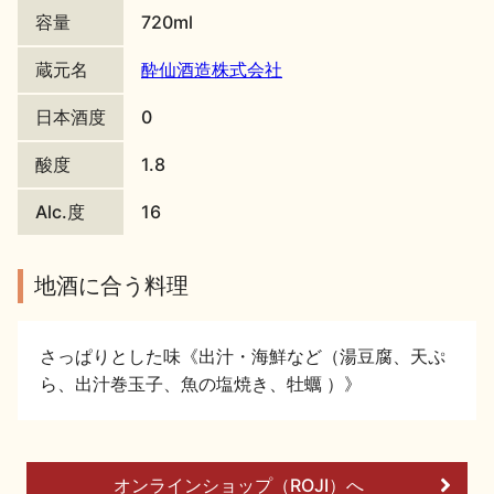
容量
720ml
地酒川柳
地酒小説
蔵元名
酔仙酒造株式会社
日本酒度
0
酸度
1.8
Alc.度
16
日本酒の楽しみ方特集
地酒に合う料理
地酒・イベント情報
さっぱりとした味《出汁・海鮮など（湯豆腐、天ぷ
ら、出汁巻玉子、魚の塩焼き、牡蠣 ）》
オンラインショップ（ROJI）へ