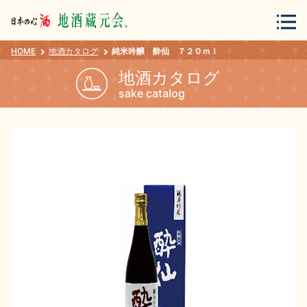
HOME
地酒カタログ
純米吟醸 酔仙 ７２０ｍｌ
会員登録
ログイン
地酒カタログ
sake catalog
地酒・蔵元について
蔵元紀行
地酒カタログ