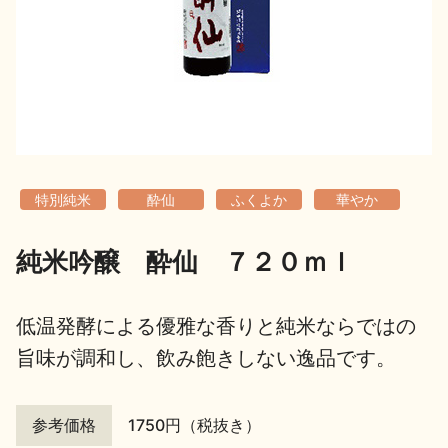
地酒用語集
地酒解体新書
お楽しみコンテンツ
特別純米
酔仙
ふくよか
華やか
純米吟醸 酔仙 ７２０ｍｌ
歳時記
地酒蔵元会検定
低温発酵による優雅な香りと純米ならではの
旨味が調和し、飲み飽きしない逸品です。
参考価格
1750円（税抜き）