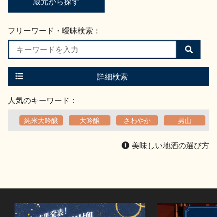
蔵元から探す
フリーワード・曖昧検索：
検
索
す
る
詳細検索
人気のキーワード：
純米大吟醸
大吟醸
さわやか
男山
美味しい地酒の選び方