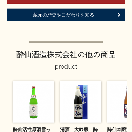
イベント情報TOP
新商品・おすすめ商品
蔵元の歴史やこだわりを知る
季節の商品
イベント情報
酔仙酒造株式会社の他の商品
product
地酒蔵元会WEB展示会
地酒蔵元会利酒会
美味しい地酒の選び方
酔仙活性原酒雪っ
清酒 大吟醸 酔
酔仙本醸
地酒蔵元会とは