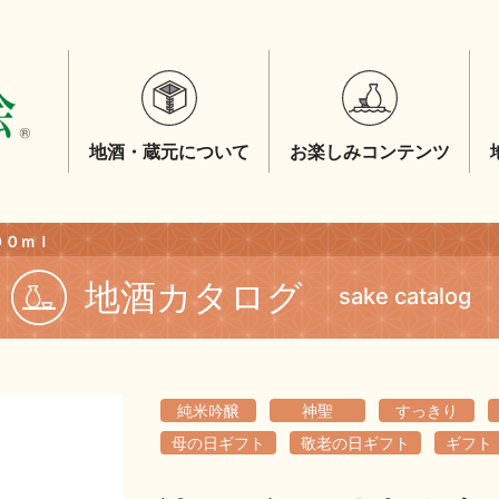
地酒・蔵元について
お楽しみコンテンツ
００ｍｌ
地酒カタログ
sake catalog
純米吟醸
神聖
すっきり
母の日ギフト
敬老の日ギフト
ギフト