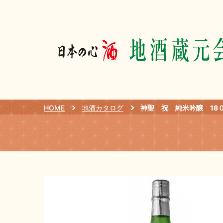
HOME
地酒カタログ
神聖 祝 純米吟醸 18