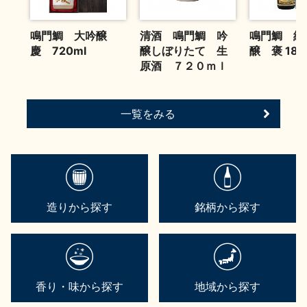
お問い合わせ
鳴門鯛 大吟醸
清酒 鳴門鯛 吟
鳴門鯛 純
慶 720ml
醸しぼりたて 生
醸 褒 180
原酒 ７２０ｍｌ
一覧をみる
造りから探す
銘柄から探す
香り・味から探す
地域から探す