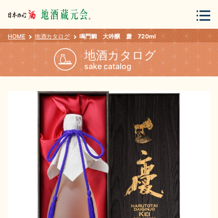
HOME
地酒カタログ
鳴門鯛 大吟醸 慶 720ml
会員登録
ログイン
地酒カタログ
sake catalog
地酒・蔵元について
蔵元紀行
地酒カタログ