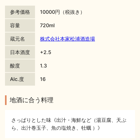
地酒川柳
地酒小説
参考価格
10000円（税抜き）
容量
720ml
蔵元名
株式会社本家松浦酒造場
日本酒度
+2.5
日本酒の楽しみ方特集
酸度
1.3
Alc.度
16
地酒・イベント情報
地酒に合う料理
さっぱりとした味《出汁・海鮮など（湯豆腐、天ぷ
ら、出汁巻玉子、魚の塩焼き、牡蠣 ）》