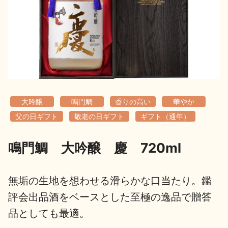
地酒用語集
地酒解体新書
お楽しみコンテンツ
大吟醸
鳴門鯛
香りの高い
華やか
父の日ギフト
敬老の日ギフト
ギフト（通年）
鳴門鯛 大吟醸 慶 720ml
歳時記
地酒蔵元会検定
無垢の生地を想わせる滑らかな口当たり。鑑
評会出品酒をベースとした至極の逸品で贈答
品としても最適。