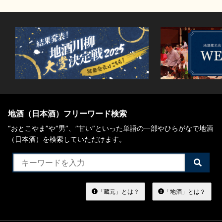
地酒（日本酒）フリーワード検索
“おとこやま”や“男”、”甘い”といった単語の一部やひらがなで地酒
（日本酒）を検索していただけます。
検
索
す
る
「蔵元」とは？
「地酒」とは？