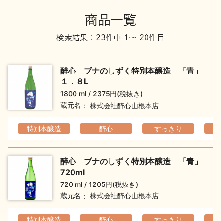
地酒川柳
地酒小説
商品一覧
検索結果：23件中 1～ 20件目
醉心 ブナのしずく特別本醸造 「青」
１．８L
1800 ml
2375円(税抜き)
日本酒の楽しみ方特集
蔵元名
株式会社醉心山根本店
特別本醸造
醉心
すっきり
地酒・イベント情報
醉心 ブナのしずく特別本醸造 「青」
720ml
720 ml
1205円(税抜き)
蔵元名
株式会社醉心山根本店
特別本醸造
醉心
すっきり