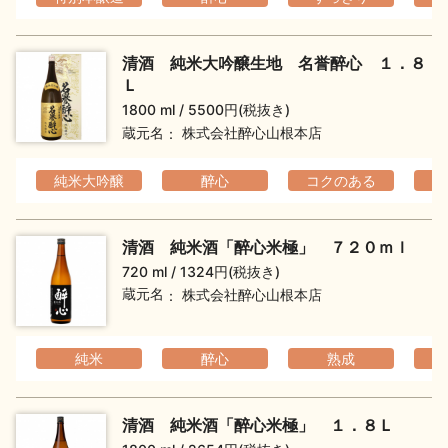
イベント情報TOP
新商品・おすすめ商品
清酒 純米大吟醸生地 名誉醉心 １．８
Ｌ
1800 ml
5500円(税抜き)
蔵元名
株式会社醉心山根本店
季節の商品
イベント情報
純米大吟醸
醉心
コクのある
フ
清酒 純米酒「醉心米極」 ７２０ｍｌ
720 ml
1324円(税抜き)
蔵元名
株式会社醉心山根本店
地酒蔵元会WEB展示会
地酒蔵元会利酒会
純米
醉心
熟成
美味しい地酒の選び方
清酒 純米酒「醉心米極」 １．８Ｌ
地酒蔵元会とは