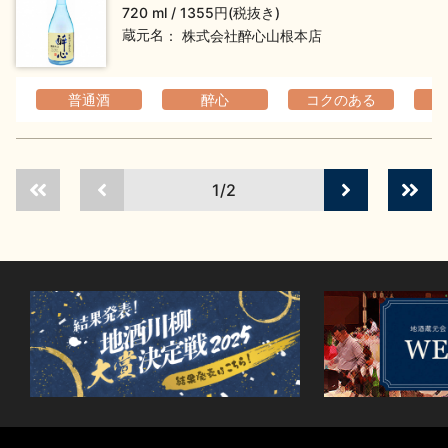
720 ml
1355円(税抜き)
蔵元名
株式会社醉心山根本店
普通酒
醉心
コクのある
1/2