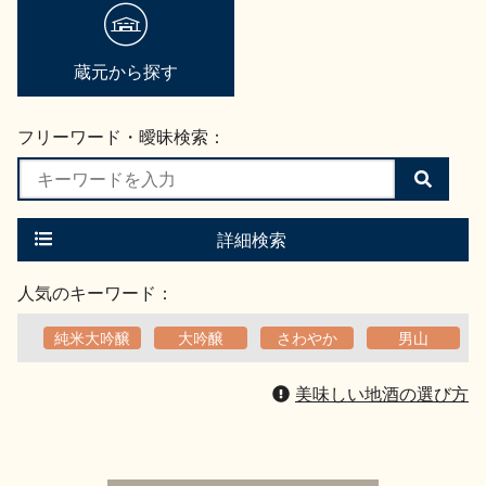
地酒用語集
地酒解体新書
蔵元から探す
フリーワード・曖昧検索：
お楽しみコンテンツ
検
索
す
る
詳細検索
人気のキーワード：
純米大吟醸
大吟醸
さわやか
男山
歳時記
地酒蔵元会検定
美味しい地酒の選び方