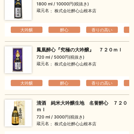
1800 ml
10000円(税抜き)
蔵元名
株式会社醉心山根本店
大吟醸
醉心
香りの高い
フ
鳳凰醉心『究極の大吟醸』 ７２０ｍｌ
720 ml
5000円(税抜き)
蔵元名
株式会社醉心山根本店
大吟醸
醉心
香りの高い
フ
清酒 純米大吟醸生地 名誉醉心 ７２０
ｍｌ
720 ml
3000円(税抜き)
蔵元名
株式会社醉心山根本店