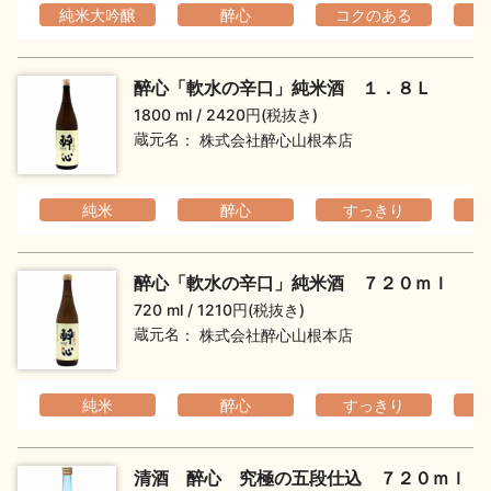
純米大吟醸
醉心
コクのある
フ
醉心「軟水の辛口」純米酒 １．８Ｌ
1800 ml
2420円(税抜き)
蔵元名
株式会社醉心山根本店
純米
醉心
すっきり
醉心「軟水の辛口」純米酒 ７２０ｍｌ
720 ml
1210円(税抜き)
蔵元名
株式会社醉心山根本店
純米
醉心
すっきり
清酒 醉心 究極の五段仕込 ７２０ｍｌ