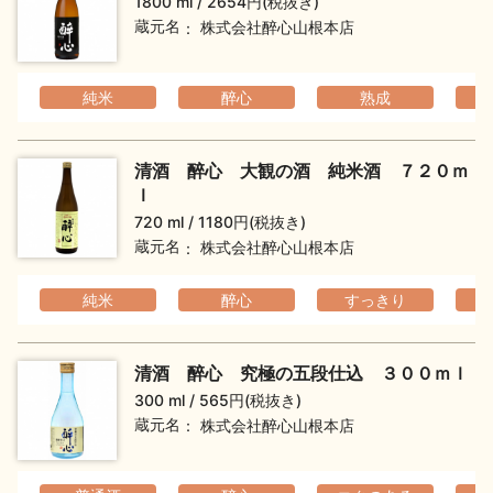
1800 ml
2654円(税抜き)
お問い合わせ
蔵元名
株式会社醉心山根本店
純米
醉心
熟成
清酒 醉心 大観の酒 純米酒 ７２０ｍ
ｌ
720 ml
1180円(税抜き)
蔵元名
株式会社醉心山根本店
純米
醉心
すっきり
清酒 醉心 究極の五段仕込 ３００ｍｌ
300 ml
565円(税抜き)
蔵元名
株式会社醉心山根本店