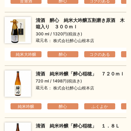
普通酒
醉心
コクのある
清酒 醉心 純米大吟醸五割磨き原酒 木
箱入り ３００ｍｌ
300 ml
1320円(税抜き)
蔵元名
株式会社醉心山根本店
純米大吟醸
醉心
コクのある
フ
清酒 純米吟醸「醉心稲穂」 ７２０ｍｌ
720 ml
1498円(税抜き)
蔵元名
株式会社醉心山根本店
純米吟醸
醉心
ふくよか
清酒 純米吟醸「醉心稲穂」 １．８Ｌ