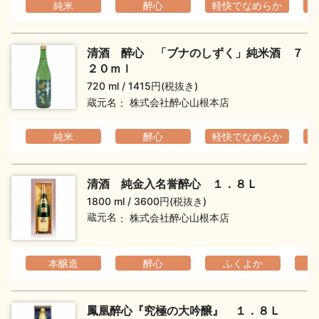
純米
醉心
軽快でなめらか
清酒 醉心 「ブナのしずく」純米酒 ７
２０ｍｌ
720 ml
1415円(税抜き)
蔵元名
株式会社醉心山根本店
純米
醉心
軽快でなめらか
清酒 純金入名誉醉心 １．８Ｌ
1800 ml
3600円(税抜き)
蔵元名
株式会社醉心山根本店
本醸造
醉心
ふくよか
鳳凰醉心『究極の大吟醸』 １．８Ｌ