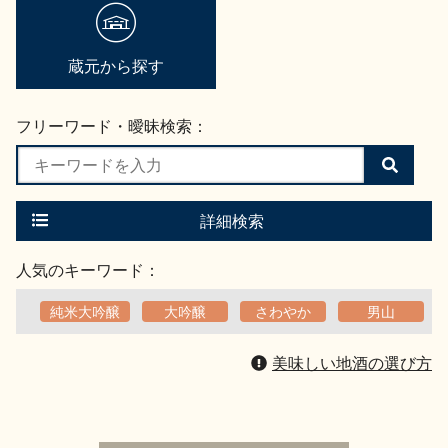
地酒用語集
地酒解体新書
蔵元から探す
フリーワード・曖昧検索：
お楽しみコンテンツ
検
索
す
る
詳細検索
人気のキーワード：
純米大吟醸
大吟醸
さわやか
男山
歳時記
地酒蔵元会検定
美味しい地酒の選び方