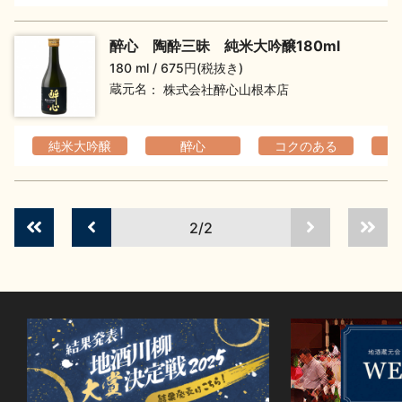
イベント情報TOP
新商品・おすすめ商品
醉心 陶酔三昧 純米大吟醸180ml
180 ml
675円(税抜き)
蔵元名
株式会社醉心山根本店
純米大吟醸
醉心
コクのある
フ
季節の商品
イベント情報
2/2
地酒蔵元会WEB展示会
地酒蔵元会利酒会
美味しい地酒の選び方
地酒蔵元会とは