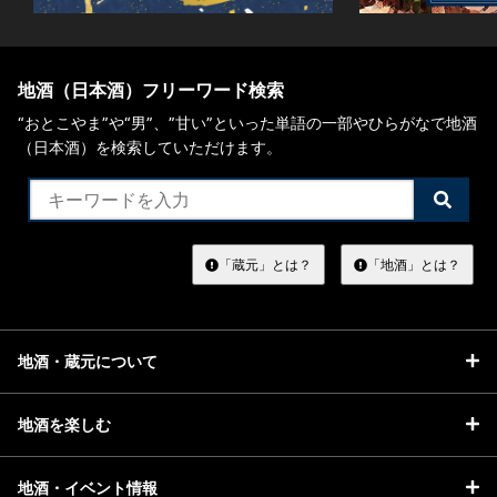
お問い合わせ
地酒（日本酒）フリーワード検索
“おとこやま”や“男”、”甘い”といった単語の一部やひらがなで地酒
（日本酒）を検索していただけます。
検
索
す
る
「蔵元」とは？
「地酒」とは？
地酒・蔵元について
地酒を楽しむ
地酒・イベント情報