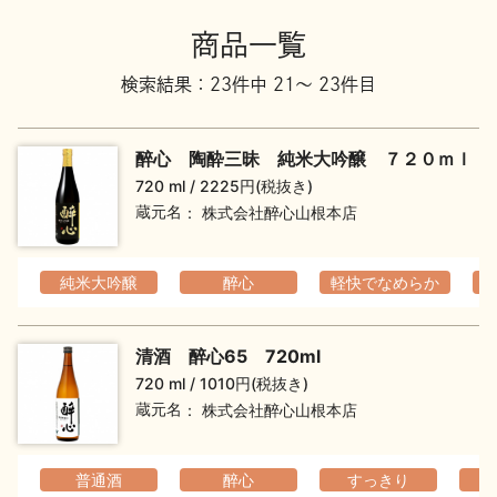
地酒川柳
地酒小説
商品一覧
検索結果：23件中 21～ 23件目
醉心 陶酔三昧 純米大吟醸 ７２０ｍｌ
720 ml
2225円(税抜き)
蔵元名
株式会社醉心山根本店
日本酒の楽しみ方特集
純米大吟醸
醉心
軽快でなめらか
地酒・イベント情報
清酒 醉心65 720ml
720 ml
1010円(税抜き)
蔵元名
株式会社醉心山根本店
普通酒
醉心
すっきり