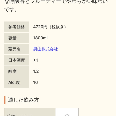
な吟醸香とフルーティーでやわらかい味わい
です。
地酒川柳
地酒小説
参考価格
4720円（税抜き）
容量
1800ml
蔵元名
男山株式会社
日本酒の楽しみ方特集
日本酒度
+1
酸度
1.2
地酒・イベント情報
Alc.度
16
適した飲み方