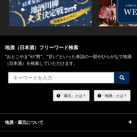
地酒（日本酒）フリーワード検索
“おとこやま”や“男”、”甘い”といった単語の一部やひらがなで地酒
（日本酒）を検索していただけます。
検
索
す
る
「蔵元」とは？
「地酒」とは？
地酒・蔵元について