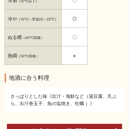
冷酒
〇
（10℃以下）
イベント情報TOP
新商品・おすすめ商品
冷や
◎
（10℃～常温20～25℃）
ぬる燗
〇
（40℃前後）
季節の商品
イベント情報
熱燗
×
（50℃前後）
地酒に合う料理
さっぱりとした味《出汁・海鮮など（湯豆腐、天ぷ
地酒蔵元会WEB展示会
地酒蔵元会利酒会
ら、出汁巻玉子、魚の塩焼き、牡蠣 ）》
美味しい地酒の選び方
地酒蔵元会とは