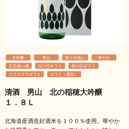
地酒用語集
地酒解体新書
お楽しみコンテンツ
大吟醸
男山
香りの高い
華やか
元旦祝い酒
父の日ギフト
母の日ギフト
クリスマスギフト
ギフト（通年）
清酒 男山 北の稲穂大吟醸
歳時記
地酒蔵元会検定
１．８Ｌ
北海道産酒造好適米を１００％使用。華やか