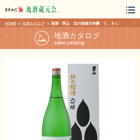
HOME
地酒カタログ
清酒 男山 北の稲穂大吟醸 １．８Ｌ
会員登録
ログイン
地酒カタログ
sake catalog
地酒・蔵元について
蔵元紀行
地酒カタログ