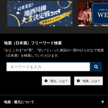
地酒（日本酒）フリーワード検索
“おとこやま”や“男”、”甘い”といった単語の一部やひらがなで地酒
（日本酒）を検索していただけます。
検
索
す
る
「蔵元」とは？
「地酒」とは？
地酒・蔵元について