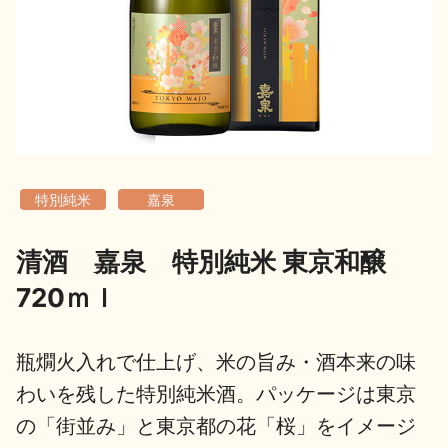
地酒用語集
地酒解体新書
お楽しみコンテンツ
特別純米
嘉泉
清酒 嘉泉 特別純米 東京和醸
720ｍｌ
歳時記
地酒蔵元会検定
瓶燗火入れで仕上げ、米の旨み・酒本来の味
わいを残した特別純米酒。パッケージは東京
の「街並み」と東京都の花「桜」をイメージ