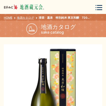
HOME
地酒カタログ
清酒 嘉泉 特別純米 東京和醸 720ｍｌ
会員登録
ログイン
地酒カタログ
sake catalog
地酒・蔵元について
蔵元紀行
地酒カタログ