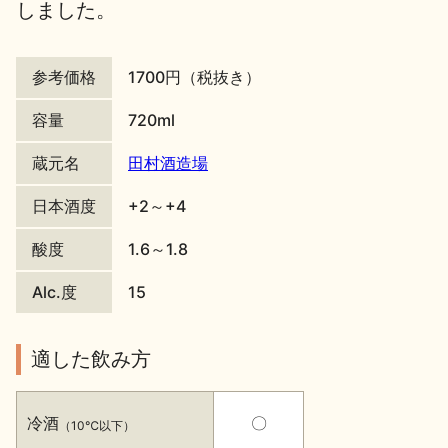
しました。
地酒川柳
地酒小説
参考価格
1700円（税抜き）
容量
720ml
蔵元名
田村酒造場
日本酒の楽しみ方特集
日本酒度
+2～+4
酸度
1.6～1.8
地酒・イベント情報
Alc.度
15
適した飲み方
冷酒
〇
（10℃以下）