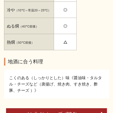
イベント情報TOP
新商品・おすすめ商品
冷や
◎
（10℃～常温20～25℃）
ぬる燗
◎
（40℃前後）
熱燗
△
（50℃前後）
季節の商品
イベント情報
地酒に合う料理
こくのある（しっかりとした）味《醤油味・タルタ
ル・チーズなど（唐揚げ、焼き肉、すき焼き、酢
地酒蔵元会WEB展示会
地酒蔵元会利酒会
豚、チーズ ）》
美味しい地酒の選び方
地酒蔵元会とは