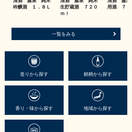
清酒 嘉泉 純米
清酒 嘉泉 純米
清酒 嘉泉
吟醸酒 １．８Ｌ
生貯蔵酒 ７２０
用酒 ７２
ｍｌ
一覧をみる
造りから探す
銘柄から探す
香り・味から探す
地域から探す