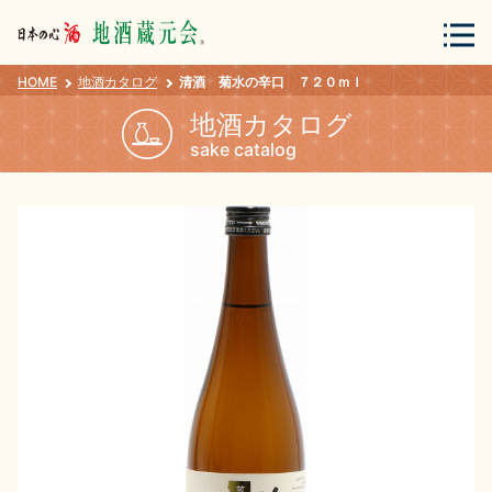
HOME
地酒カタログ
清酒 菊水の辛口 ７２０ｍｌ
会員登録
ログイン
地酒カタログ
sake catalog
地酒・蔵元について
蔵元紀行
地酒カタログ