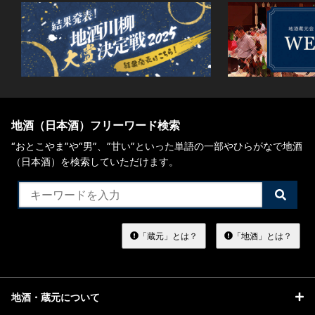
地酒（日本酒）フリーワード検索
“おとこやま”や“男”、”甘い”といった単語の一部やひらがなで地酒
（日本酒）を検索していただけます。
検
索
す
る
「蔵元」とは？
「地酒」とは？
地酒・蔵元について