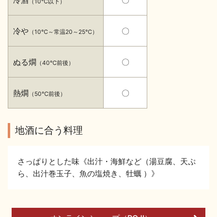
冷酒
〇
（10℃以下）
イベント情報TOP
新商品・おすすめ商品
冷や
〇
（10℃～常温20～25℃）
ぬる燗
〇
（40℃前後）
季節の商品
イベント情報
熱燗
〇
（50℃前後）
地酒に合う料理
さっぱりとした味《出汁・海鮮など（湯豆腐、天ぷ
地酒蔵元会WEB展示会
地酒蔵元会利酒会
ら、出汁巻玉子、魚の塩焼き、牡蠣 ）》
美味しい地酒の選び方
地酒蔵元会とは