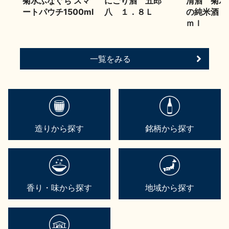
菊水ふなぐち スマ
にごり酒 五郎
清酒 菊水
ートパウチ1500ml
八 １．８Ｌ
の純米酒 
ｍｌ
一覧をみる
造りから探す
銘柄から探す
香り・味から探す
地域から探す