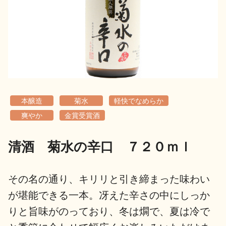
地酒用語集
地酒解体新書
お楽しみコンテンツ
本醸造
菊水
軽快でなめらか
爽やか
金賞受賞酒
清酒 菊水の辛口 ７２０ｍｌ
歳時記
地酒蔵元会検定
その名の通り、キリリと引き締まった味わい
が堪能できる一本。冴えた辛さの中にしっか
りと旨味がのっており、冬は燗で、夏は冷で