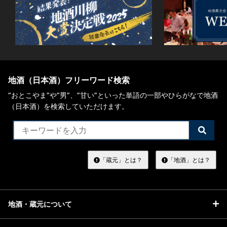
地酒（日本酒）フリーワード検索
“おとこやま”や“男”、”甘い”といった単語の一部やひらがなで地酒
（日本酒）を検索していただけます。
検
索
す
る
「蔵元」とは？
「地酒」とは？
地酒・蔵元について