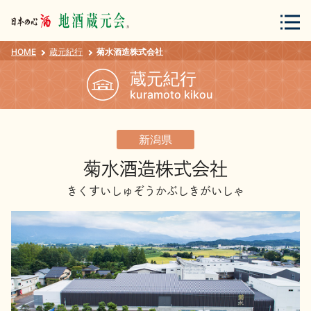
HOME
蔵元紀行
菊水酒造株式会社
会員登録
ログイン
蔵元紀行
kuramoto kikou
地酒・蔵元について
新潟県
菊水酒造株式会社
きくすいしゅぞうかぶしきがいしゃ
蔵元紀行
地酒カタログ