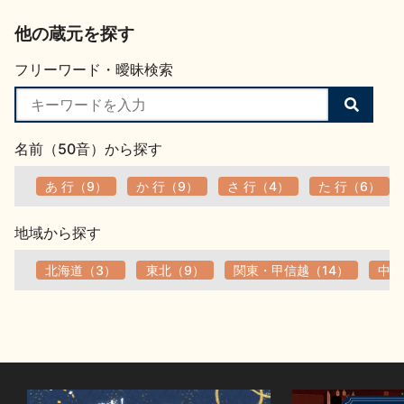
他の蔵元を探す
フリーワード・曖昧検索
検
索
す
名前（50音）から探す
る
あ 行（9）
か 行（9）
さ 行（4）
た 行（6）
地域から探す
北海道（3）
東北（9）
関東・甲信越（14）
中部