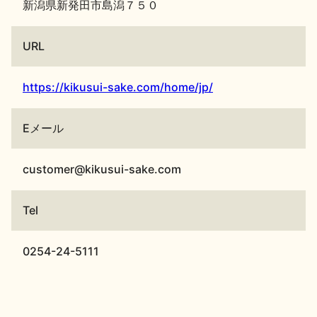
新潟県新発田市島潟７５０
URL
https://kikusui-sake.com/home/jp/
Eメール
customer@kikusui-sake.com
Tel
0254-24-5111