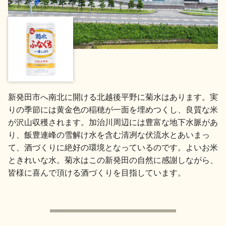
地酒用語集
地酒解体新書
お楽しみコンテンツ
新発田市へ南北に開ける北越後平野に菊水はあります。実
りの季節には黄金色の稲穂が一面を埋めつくし、良質な米
が沢山収穫されます。加治川周辺には豊富な地下水脈があ
り、飯豊連峰の雪解け水を含む清冽な伏流水とあいまっ
て、酒づくりに絶好の環境となっているのです。よいお米
ときれいな水。菊水はこの新発田の自然に感謝しながら、
歳時記
地酒蔵元会検定
皆様に喜んで頂ける酒づくりを目指しています。