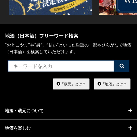
地酒（日本酒）フリーワード検索
“おとこやま”や“男”、”甘い”といった単語の一部やひらがなで地酒
（日本酒）を検索していただけます。
検
索
す
る
「蔵元」とは？
「地酒」とは？
地酒・蔵元について
地酒を楽しむ