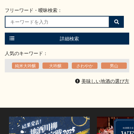
フリーワード・曖昧検索：
検
索
す
る
詳細検索
人気のキーワード：
純米大吟醸
大吟醸
さわやか
男山
美味しい地酒の選び方