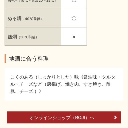
（10℃～常温20～25℃）
イベント情報TOP
新商品・おすすめ商品
ぬる燗
〇
（40℃前後）
熱燗
×
（50℃前後）
季節の商品
イベント情報
地酒に合う料理
こくのある（しっかりとした）味《醤油味・タルタ
ル・チーズなど（唐揚げ、焼き肉、すき焼き、酢
豚、チーズ ）》
地酒蔵元会WEB展示会
地酒蔵元会利酒会
オンラインショップ（ROJI）へ
美味しい地酒の選び方
地酒蔵元会とは