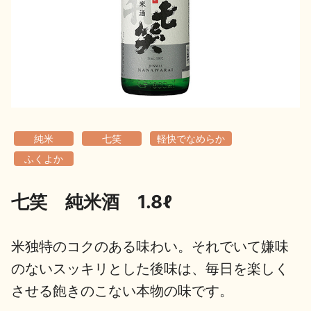
地酒用語集
地酒解体新書
お楽しみコンテンツ
純米
七笑
軽快でなめらか
ふくよか
七笑 純米酒 1.8ℓ
歳時記
地酒蔵元会検定
米独特のコクのある味わい。それでいて嫌味
のないスッキリとした後味は、毎日を楽しく
させる飽きのこない本物の味です。