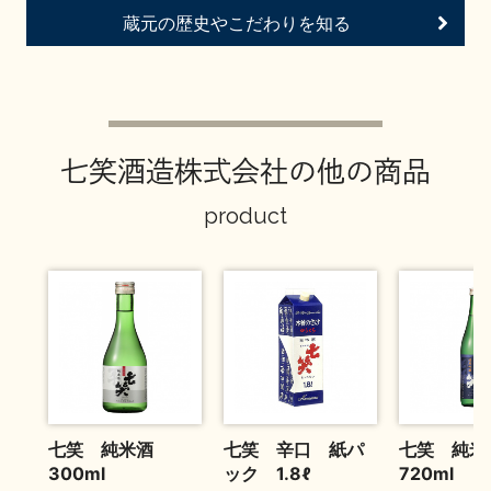
お問い合わせ
蔵元の歴史やこだわりを知る
七笑酒造株式会社の他の商品
product
七笑 純米酒
七笑 辛口 紙パ
七笑 純
300ml
ック 1.8ℓ
720ml