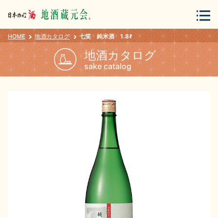
HOME
地酒カタログ
七笑 純米酒 1.8ℓ
会員登録
ログイン
地酒カタログ
sake catalog
地酒・蔵元について
蔵元紀行
地酒カタログ