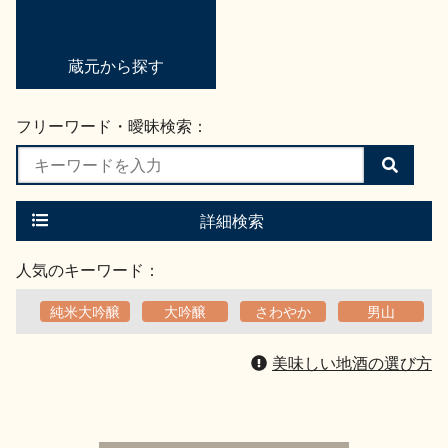
地酒用語集
地酒解体新書
蔵元から探す
フリーワード・曖昧検索：
お楽しみコンテンツ
検
索
す
る
詳細検索
人気のキーワード：
純米大吟醸
大吟醸
さわやか
男山
歳時記
地酒蔵元会検定
美味しい地酒の選び方