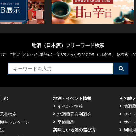
地酒（日本酒）フリーワード検索
や“男”、”甘い”といった単語の一部やひらがなで地酒（日本酒）を検索し
検
索
す
る
しむ
地酒・イベント情報
その他
イベント情報
地酒
元会検定
地酒蔵元会利酒会
サイ
柳キャンペーン
季節商品
サイ
説
美味しい地酒の選び方
利用