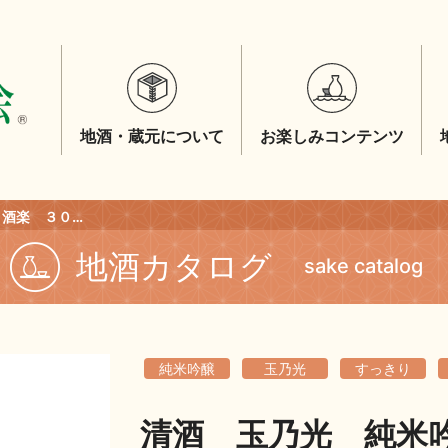
地酒・蔵元について
お楽しみコンテンツ
清酒 玉乃光 純米吟醸 酒楽 ３００ｍｌ
地酒カタログ
sake catalog
純米吟醸
玉乃光
すっきり
清酒 玉乃光 純米