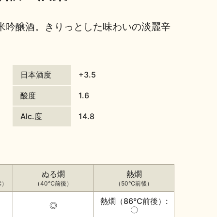
米吟醸酒。きりっとした味わいの淡麗辛
日本酒度
+3.5
酸度
1.6
Alc.度
14.8
ぬる燗
熱燗
℃）
（40℃前後）
（50℃前後）
熱燗（86℃前後）:
◎
〇