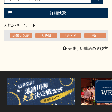
索
す
る
詳細検索
人気のキーワード：
純米大吟醸
大吟醸
さわやか
男山
美味しい地酒の選び方