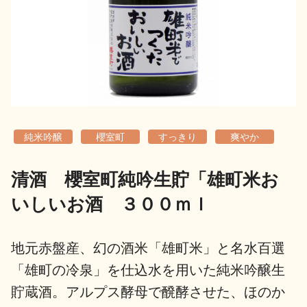
地酒用語集
地酒解体新書
お楽しみコンテンツ
純米吟醸
櫻室町
すっきり
爽やか
清酒 櫻室町純吟生貯「雄町米お
いしいお酒 ３００ｍｌ
歳時記
地酒蔵元会検定
地元赤盤産、幻の酒米「雄町米」と名水百選
「雄町の冷泉」を仕込水を用いた純米吟醸生
貯蔵酒。アルプス酵母で醗酵させた、ほのか