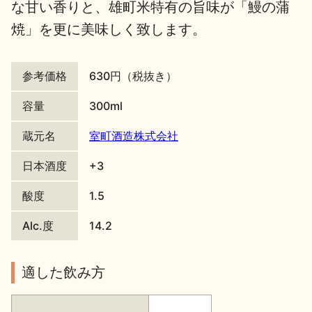
な甘い香りと、雄町米特有の旨味が「鰻の蒲
地酒川柳
地酒小説
焼」を更に美味しく致します。
参考価格
630円（税抜き）
容量
300ml
蔵元名
室町酒造株式会社
日本酒の楽しみ方特集
日本酒度
+3
酸度
1.5
地酒・イベント情報
Alc.度
14.2
適した飲み方