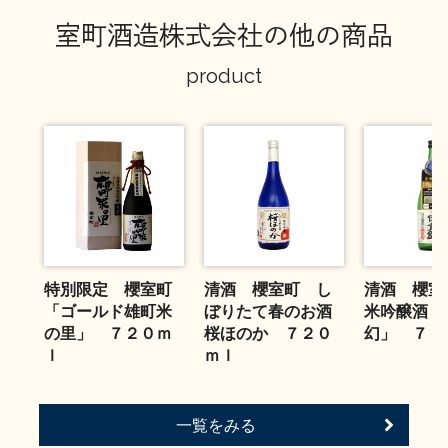
お問い合わせ
室町酒造株式会社の他の商品
product
特別限定 櫻室町
清酒 櫻室町 し
清酒 櫻室
「ゴールド雄町米
ぼりたて春のお酒
米吟醸酒「
の里」 ７２０ｍ
桜ほのか ７２０
幻」 ７２
ｌ
ｍｌ
一覧をみる