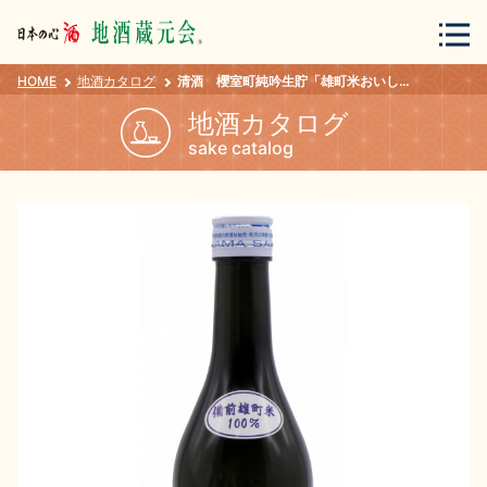
HOME
地酒カタログ
清酒 櫻室町純吟生貯「雄町米おいしいお酒 ３００ｍｌ
会員登録
ログイン
地酒カタログ
sake catalog
地酒・蔵元について
蔵元紀行
地酒カタログ