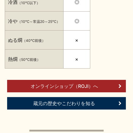
冷酒
◎
イベント情報TOP
新商品・おすすめ商品
（10℃以下）
冷や
◎
（10℃～常温20～25℃）
ぬる燗
×
（40℃前後）
季節の商品
イベント情報
熱燗
×
（50℃前後）
オンラインショップ（ROJI）へ
地酒蔵元会WEB展示会
地酒蔵元会利酒会
蔵元の歴史やこだわりを知る
美味しい地酒の選び方
地酒蔵元会とは