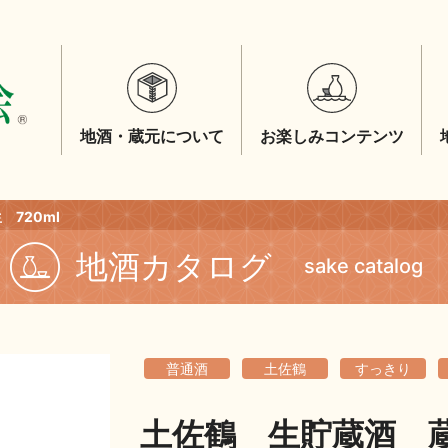
地酒・蔵元について
お楽しみコンテンツ
720ml
地酒カタログ
sake catalog
普通酒
土佐鶴
すっきり
土佐鶴 生貯蔵酒 蔵