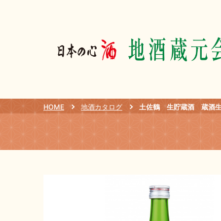
HOME
地酒カタログ
土佐鶴 生貯蔵酒 蔵酒生 