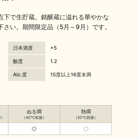
点下で生貯蔵。銘醸蔵に溢れる華やかな
下さい。期間限定品（5月～9月）です。
日本酒度
+5
酸度
1.2
Alc.度
15度以上16度未満
ぬる燗
熱燗
℃）
（40℃前後）
（50℃前後）
◎
〇