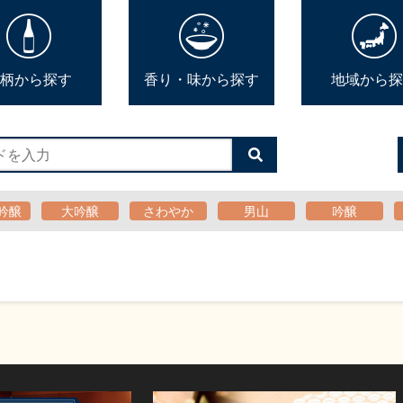
柄から探す
香り・味から探す
地域から探
検
索
す
る
吟醸
大吟醸
さわやか
男山
吟醸