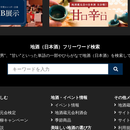
地酒（日本酒）フリーワード検索
や“男”、”甘い”といった単語の一部やひらがなで地酒（日本酒）を検索し
検
索
す
る
しむ
地酒・イベント情報
その他
イベント情報
地酒
元会検定
地酒蔵元会利酒会
サイ
柳キャンペーン
季節商品
サイ
説
美味しい地酒の選び方
利用