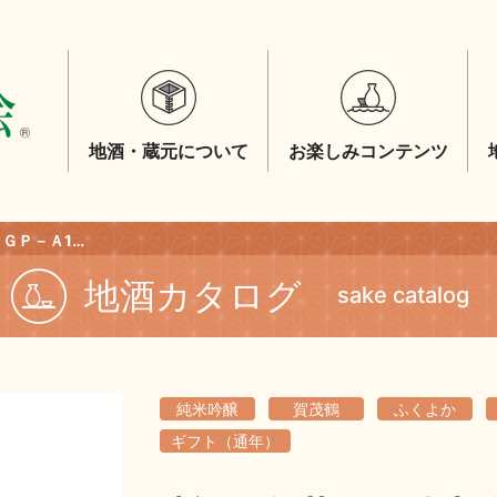
地酒・蔵元について
お楽しみコンテンツ
清酒 賀茂鶴 純米吟醸 ＧＰ－Ａ1箱入 １．８Ｌ
地酒カタログ
sake catalog
純米吟醸
賀茂鶴
ふくよか
ギフト（通年）