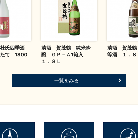
四杜氏四季酒
清酒 賀茂鶴 純米吟
清酒 賀茂鶴
たて 1800
醸 ＧＰ－Ａ1箱入
等酒 １．８
１．８Ｌ
一覧をみる