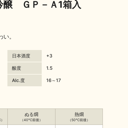
吟醸 ＧＰ－Ａ1箱入
わい。
日本酒度
+3
酸度
1.5
Alc.度
16～17
ぬる燗
熱燗
℃）
（40℃前後）
（50℃前後）