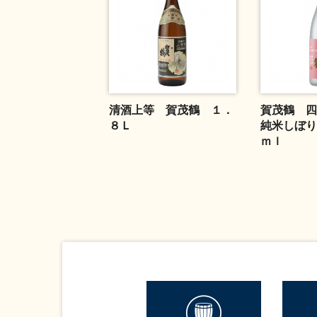
清酒上等 賀茂鶴 １．
賀茂鶴 
８Ｌ
純米しぼり
ｍｌ