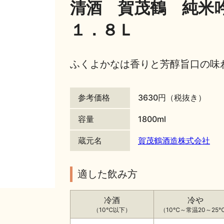
清酒 賀茂鶴 純米
１．８Ｌ
ふくよかなは香りと芳醇旨口の味
参考価格
3630円（税抜き）
容量
1800ml
蔵元名
賀茂鶴酒造株式会社
適した飲み方
冷酒
冷や
（10℃以下）
（10℃～常温20～25