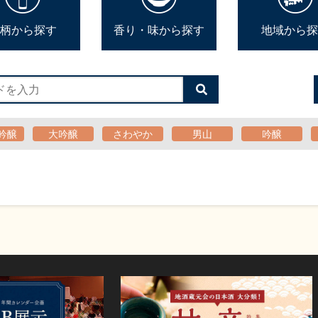
柄から探す
香り・味から探す
地域から探
検
索
す
る
吟醸
大吟醸
さわやか
男山
吟醸