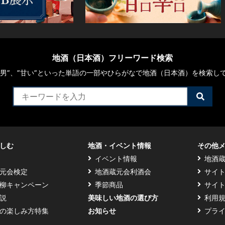
地酒（日本酒）フリーワード検索
や“男”、”甘い”といった単語の一部やひらがなで地酒（日本酒）を検索し
検
索
す
る
しむ
地酒・イベント情報
その他
イベント情報
地酒
元会検定
地酒蔵元会利酒会
サイ
柳キャンペーン
季節商品
サイ
説
美味しい地酒の選び方
利用
の楽しみ方特集
お知らせ
プラ