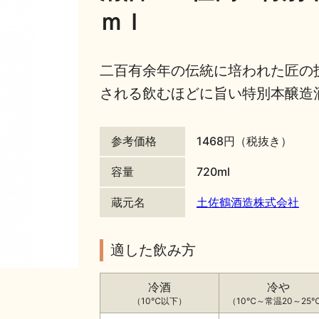
ｍｌ
二百有余年の伝統に培われた匠の
される飲むほどに旨い特別本醸造
参考価格
1468円（税抜き）
容量
720ml
蔵元名
土佐鶴酒造株式会社
適した飲み方
冷酒
冷や
（10℃以下）
（10℃～常温20～25