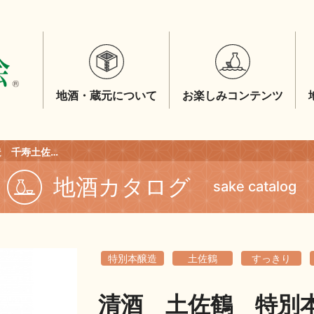
地酒・蔵元について
お楽しみコンテンツ
清酒 土佐鶴 特別本醸造 千寿土佐鶴720ｍｌ
地酒カタログ
sake catalog
特別本醸造
土佐鶴
すっきり
清酒 土佐鶴 特別本