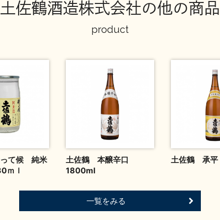
土佐鶴酒造株式会社の他の商品
product
って候 純米
土佐鶴 本醸辛口
土佐鶴 承平 1
80ｍｌ
1800ml
一覧をみる