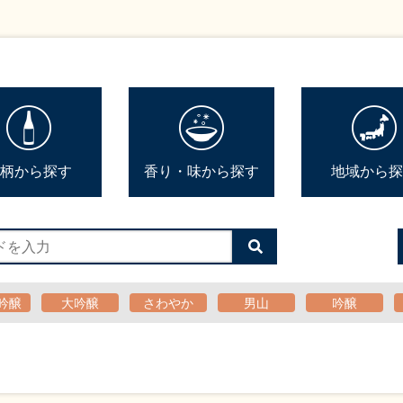
柄から探す
香り・味から探す
地域から探
検
索
す
る
吟醸
大吟醸
さわやか
男山
吟醸