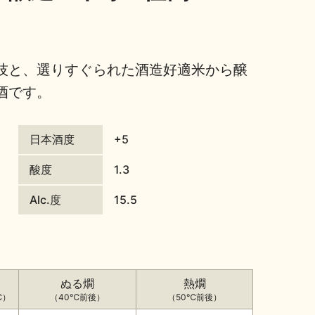
技と、選りすぐられた酒造好適米から醸
酒です。
日本酒度
+5
酸度
1.3
Alc.度
15.5
ぬる燗
熱燗
℃）
（40℃前後）
（50℃前後）