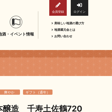
会員登録
ログイン
美味しい地酒の選び方
地酒蔵元会とは
地酒・イベント情報
お問い合わせ
爽やか
ギフト（通年）
醸造 千寿土佐鶴720