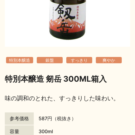
地酒用語集
地酒解体新書
お楽しみコンテンツ
特別本醸造
銀盤
すっきり
爽やか
特別本醸造 剱岳 300ML箱入
歳時記
地酒蔵元会検定
味の調和のとれた、すっきりした味わい。
参考価格
587円（税抜き）
容量
300ml