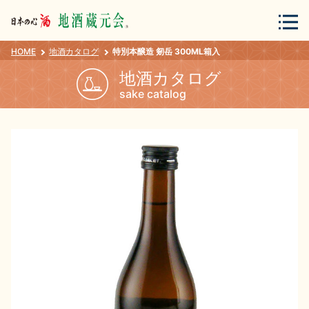
HOME
地酒カタログ
特別本醸造 剱岳 300ML箱入
会員登録
ログイン
地酒カタログ
sake catalog
地酒・蔵元について
蔵元紀行
地酒カタログ