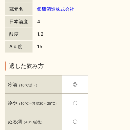
蔵元名
銀盤酒造株式会社
地酒川柳
地酒小説
日本酒度
4
酸度
1.2
Alc.度
15
日本酒の楽しみ方特集
適した飲み方
地酒・イベント情報
冷酒
◎
（10℃以下）
冷や
〇
（10℃～常温20～25℃）
ぬる燗
〇
（40℃前後）