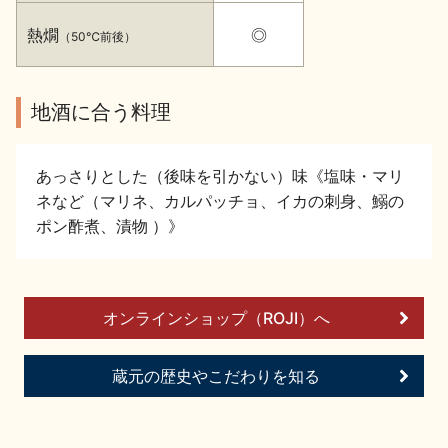
イベント情報TOP
新商品・おすすめ商品
熱燗
◎
（50℃前後）
地酒に合う料理
季節の商品
イベント情報
あっさりとした（後味を引かない）味《塩味・マリ
ネなど（マリネ、カルパッチョ、イカの刺身、鰯の
ポン酢煮、漬物 ）》
オンラインショップ（ROJI）へ
地酒蔵元会WEB展示会
地酒蔵元会利酒会
蔵元の歴史やこだわりを知る
美味しい地酒の選び方
地酒蔵元会とは