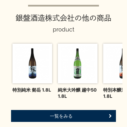
お問い合わせ
銀盤酒造株式会社の他の商品
product
特別純米 剱岳 1.8L
純米大吟醸 越中50
特別本醸造
1.8L
1.8L
一覧をみる