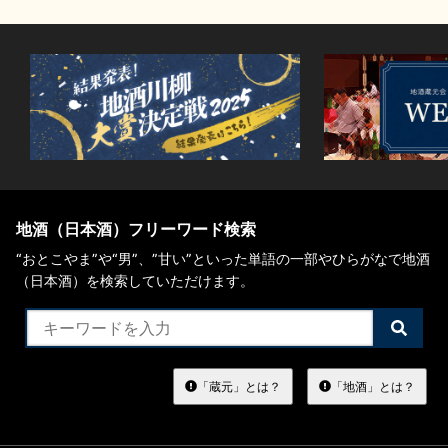
地酒（日本酒）フリーワード検索
“おとこやま”や“男”、”甘い”といった単語の一部やひらがなで地酒
（日本酒）を検索していただけます。
検
索
す
る
「蔵元」とは？
「地酒」とは？