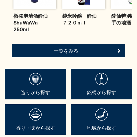
お問い合わせ
微発泡清酒酔仙
純米吟醸 酔仙
酔仙特別純
ShuWaWa
７２０ｍｌ
手の地酒 1
250ml
一覧をみる
造りから探す
銘柄から探す
香り・味から探す
地域から探す