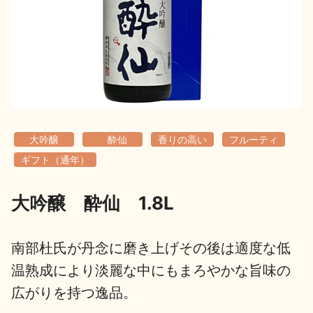
地酒用語集
地酒解体新書
お楽しみコンテンツ
大吟醸
酔仙
香りの高い
フルーティ
ギフト（通年）
大吟醸 酔仙 1.8L
歳時記
地酒蔵元会検定
南部杜氏が丹念に磨き上げその後は適度な低
温熟成により淡麗な中にもまろやかな旨味の
広がりを持つ逸品。