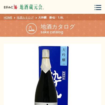
HOME
地酒カタログ
大吟醸 酔仙 1.8L
会員登録
ログイン
地酒カタログ
sake catalog
地酒・蔵元について
蔵元紀行
地酒カタログ