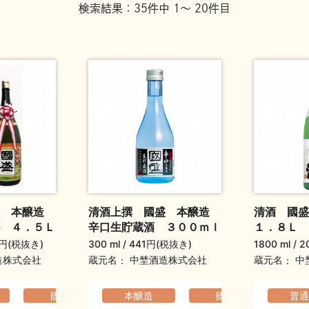
検索結果：35件中 1～ 20件目
盛 本醸造
清酒上撰 國盛 本醸造
清酒 國
 ４．５Ｌ
辛口生貯蔵酒 ３００ｍｌ
１．８Ｌ
0円(税抜き)
300 ml
441円(税抜き)
1800 ml
2
蔵元名
蔵元名
造株式会社
中埜酒造株式会社
中
る
國盛
爽やか
コクのある
本醸造
國盛
爽やか
軽快
普通
ギ