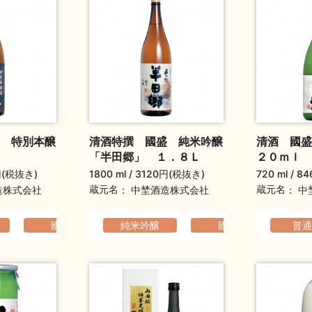
 特別本醸
清酒特撰 國盛 純米吟醸
清酒 國盛
「半田郷」 １．８Ｌ
２０ｍｌ
円(税抜き)
1800 ml
3120円(税抜き)
720 ml
84
蔵元名
蔵元名
造株式会社
中埜酒造株式会社
中
り
國盛
爽やか
軽快でなめらか
純米吟醸
國盛
爽やか
コク
普通