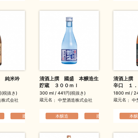
 純米吟
清酒上撰 國盛 本醸造生
清酒上撰
貯蔵 ３００ｍｌ
辛口 １．
円(税抜き)
300 ml
441円(税抜き)
1800 ml
2
蔵元名
蔵元名
造株式会社
中埜酒造株式会社
中
い
フルーティ
國盛
本醸造
ふくよか
國盛
華やか
軽快
本醸