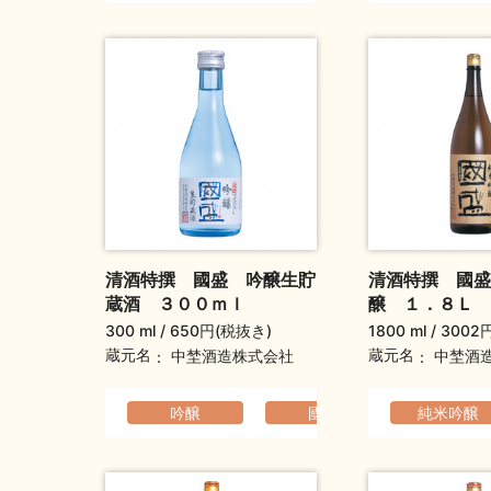
清酒特撰 國盛 吟醸生貯
清酒特撰 國盛
蔵酒 ３００ｍｌ
醸 １．８Ｌ
300 ml
650円(税抜き)
1800 ml
3002
蔵元名
蔵元名
中埜酒造株式会社
中埜酒
吟醸
國盛
純米吟醸
香りの高