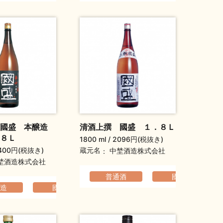
 國盛 本醸造
清酒上撰 國盛 １．８Ｌ
８Ｌ
1800 ml
2096円(税抜き)
400円(税抜き)
蔵元名
中埜酒造株式会社
埜酒造株式会社
普通酒
國盛
でなめらか
造
國盛
フルーティ
すっきり
爽やか