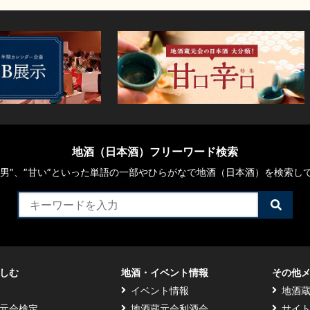
地酒（日本酒）フリーワード検索
や“男”、”甘い”といった単語の一部やひらがなで地酒（日本酒）を検索し
検
索
す
る
しむ
地酒・イベント情報
その他
イベント情報
地酒
元会検定
地酒蔵元会利酒会
サイ