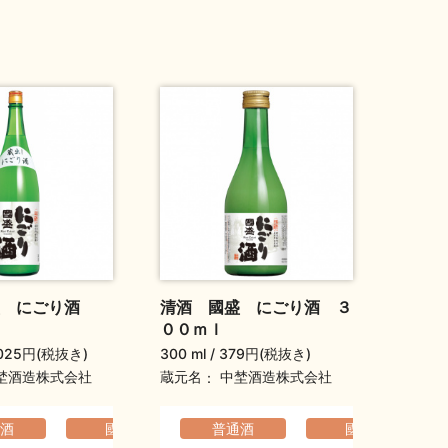
盛 にごり酒
清酒 國盛 にごり酒 ３
００ｍｌ
025円(税抜き)
300 ml
379円(税抜き)
蔵元名
埜酒造株式会社
中埜酒造株式会社
でなめらか
酒
フト（通年）
國盛
爽やか
コクのある
普通酒
ふくよか
國盛