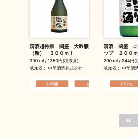
清酒超特撰 國盛 大吟醸
清酒 國盛 に
（新） ３００ｍｌ
ップ ２００ｍ
300 ml
1350円(税抜き)
200 ml
244円(
蔵元名
蔵元名
中埜酒造株式会社
中埜酒
大吟醸
國盛
香りの高
その他