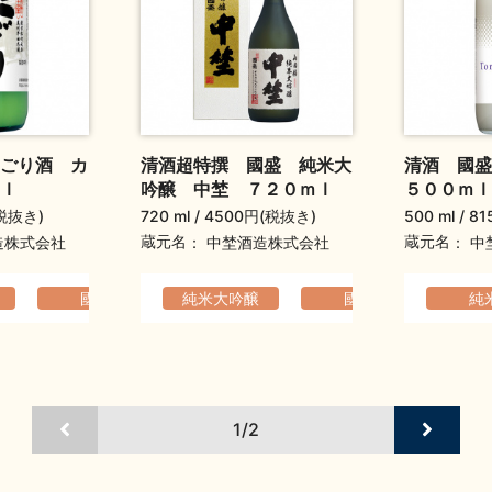
ごり酒 カ
清酒超特撰 國盛 純米大
清酒 國
ｌ
吟醸 中埜 ７２０ｍｌ
５００ｍｌ
税抜き)
720 ml
4500円(税抜き)
500 ml
81
蔵元名
蔵元名
造株式会社
中埜酒造株式会社
中
い
フルーティ
國盛
純米大吟醸
コクのある
ふくよか
國盛
香り
純
1/2