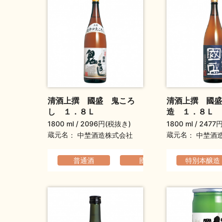
清酒上撰 國盛 鬼ころ
清酒上撰 國盛
し １．８Ｌ
造 １．８Ｌ
1800 ml
2096円(税抜き)
1800 ml
2477
蔵元名
蔵元名
中埜酒造株式会社
中埜酒
普通酒
國盛
特別本醸造
すっき