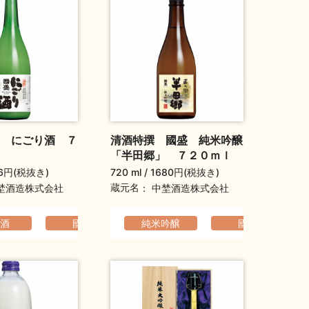
 にごり酒 ７
清酒特撰 國盛 純米吟醸
「半田郷」 ７２０ｍｌ
6円(税抜き)
720 ml
1680円(税抜き)
蔵元名
埜酒造株式会社
中埜酒造株式会社
のある
酒
國盛
華やか
純米吟醸
コクのある
ふくよか
國盛