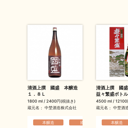
清酒上撰 國盛 本醸造
清酒上撰 國
１．８Ｌ
益々繁盛ボトル
1800 ml
2400円(税抜き)
4500 ml
1210
蔵元名
蔵元名
中埜酒造株式会社
中埜酒
本醸造
國盛
コクのあ
本醸造