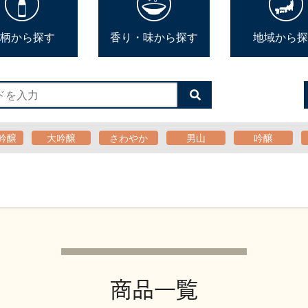
柄から探す
香り・味から探す
地域から探
検
索
す
る
吟醸
大吟醸
さわやか
男山
吟醸
商品一覧