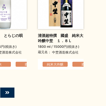
盛 とらじの唄
清酒超特撰 國盛 純米大
吟醸中埜 １．８Ｌ
5円(税抜き)
1800 ml
15000円(税抜き)
蔵元名
埜酒造株式会社
中埜酒造株式会社
の高い
米
フルーティ
國盛
純米大吟醸
コクのある
父の日ギフト
母の日ギフト
國盛
爽やか