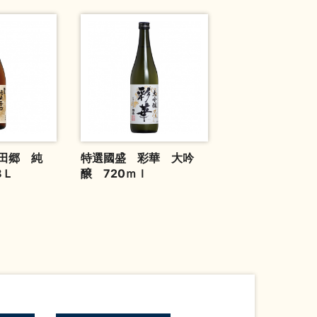
田郷 純
特選國盛 彩華 大吟
8Ｌ
醸 720ｍｌ