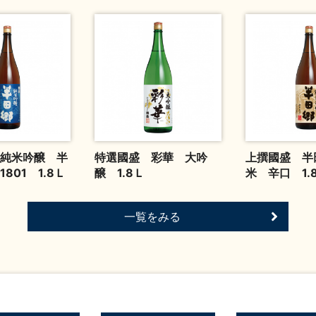
純米吟醸 半
特選國盛 彩華 大吟
上撰國盛 半
801 1.8Ｌ
醸 1.8Ｌ
米 辛口 1.
一覧をみる