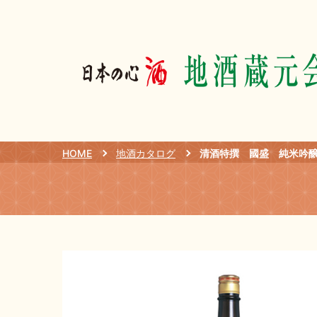
HOME
地酒カタログ
清酒特撰 國盛 純米吟