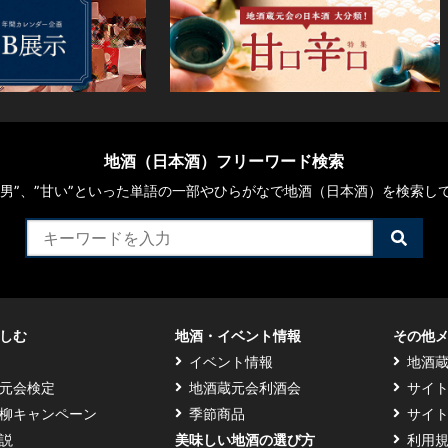
地酒（日本酒）フリーワード検索
や“男”、”甘い”といった単語の一部やひらがなで地酒（日本酒）を検索し
検
索
す
る
しむ
地酒・イベント情報
その他
イベント情報
地酒
元会検定
地酒蔵元会利酒会
サイ
柳キャンペーン
季節商品
サイ
説
美味しい地酒の選び方
利用