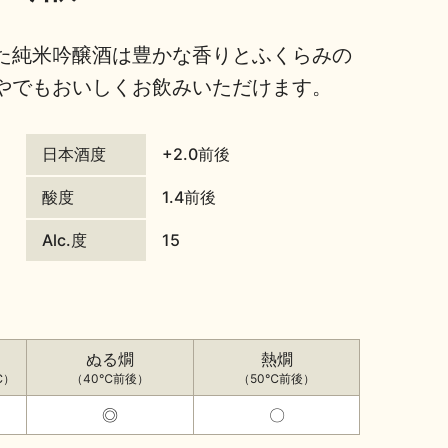
た純米吟醸酒は豊かな香りとふくらみの
やでもおいしくお飲みいただけます。
日本酒度
+2.0前後
酸度
1.4前後
Alc.度
15
ぬる燗
熱燗
℃）
（40℃前後）
（50℃前後）
◎
〇