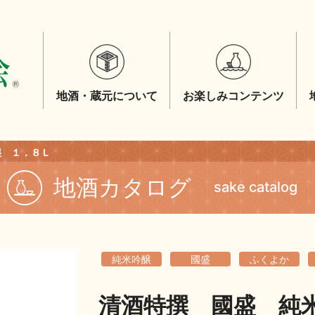
地酒・蔵元について
お楽しみコンテンツ
醸 １．８Ｌ
地酒カタログ
sake catalog
純米吟醸
國盛
ふくよか
清酒特撰 國盛 純