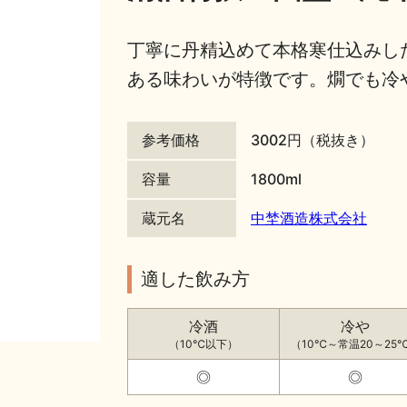
丁寧に丹精込めて本格寒仕込みし
ある味わいが特徴です。燗でも冷
参考価格
3002円（税抜き）
容量
1800ml
蔵元名
中埜酒造株式会社
適した飲み方
冷酒
冷や
（10℃以下）
（10℃～常温20～25
◎
◎