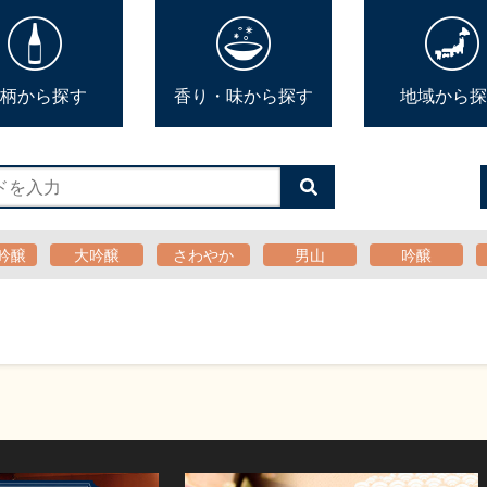
柄から探す
香り・味から探す
地域から探
検
索
す
る
吟醸
大吟醸
さわやか
男山
吟醸