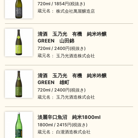
720ml
1854円(税抜き)
蔵元名
株式会社萬屋醸造店
地酒用語集
地酒解体新書
清酒 玉乃光 有機 純米吟醸
GREEN 山田錦
お楽しみコンテンツ
720ml
2400円(税抜き)
蔵元名
玉乃光酒造株式会社
清酒 玉乃光 有機 純米吟醸
GREEN 雄町
720ml
2400円(税抜き)
蔵元名
玉乃光酒造株式会社
歳時記
地酒蔵元会検定
淡麗辛口魚沼 純米1800ml
1800ml
2415円(税抜き)
蔵元名
白瀧酒造株式会社