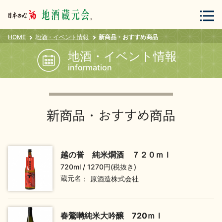
HOME
地酒・イベント情報
新商品・おすすめ商品
会員登録
ログイン
地酒・イベント情報
information
地酒・蔵元について
新商品・おすすめ商品
越の誉 純米燗酒 ７２０ｍｌ
720ml
1270円(税抜き)
蔵元紀行
地酒カタログ
蔵元名
原酒造株式会社
春鶯囀純米大吟醸 720ｍｌ