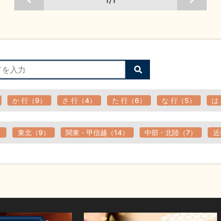
1/1
検
索
す
る
か 行（9）
さ 行（4）
た 行（6）
な 行（5）
は
）
東北（9）
関東・甲信越（14）
中部・北陸（7）
近