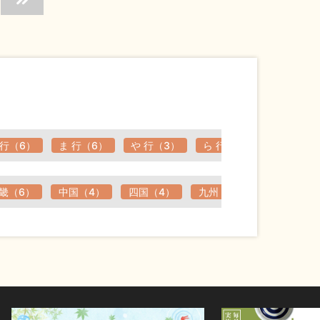
 行（6）
ま 行（6）
や 行（3）
ら 行（1）
わ 行（0
畿（6）
中国（4）
四国（4）
九州（2）