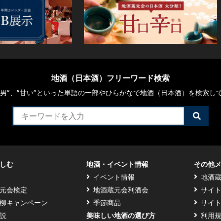
地酒（日本酒）フリーワード検索
や“男”、”甘い”といった単語の一部やひらがなで地酒（日本酒）を検索し
検
索
す
る
しむ
地酒・イベント情報
その他
イベント情報
地酒
元会検定
地酒蔵元会利酒会
サイ
柳キャンペーン
季節商品
サイ
説
美味しい地酒の選び方
利用