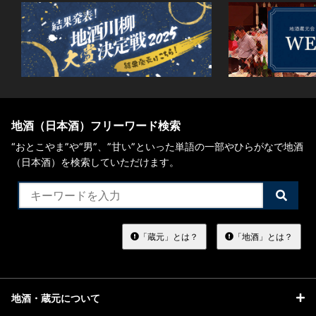
地酒（日本酒）フリーワード検索
“おとこやま”や“男”、”甘い”といった単語の一部やひらがなで地酒
（日本酒）を検索していただけます。
検
索
す
る
「蔵元」とは？
「地酒」とは？
地酒・蔵元について