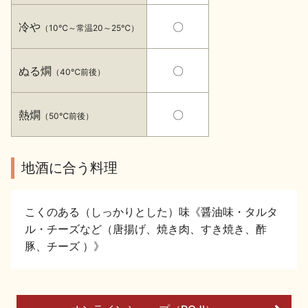
イベント情報TOP
新商品・おすすめ商品
冷や
〇
（10℃～常温20～25℃）
ぬる燗
〇
（40℃前後）
熱燗
〇
（50℃前後）
季節の商品
イベント情報
地酒に合う料理
こくのある（しっかりとした）味《醤油味・タルタ
ル・チーズなど（唐揚げ、焼き肉、すき焼き、酢
地酒蔵元会WEB展示会
地酒蔵元会利酒会
豚、チーズ ）》
美味しい地酒の選び方
地酒蔵元会とは