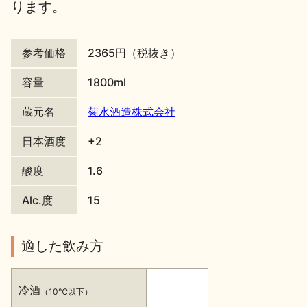
ります。
地酒川柳
地酒小説
参考価格
2365円（税抜き）
容量
1800ml
蔵元名
菊水酒造株式会社
日本酒の楽しみ方特集
日本酒度
+2
酸度
1.6
地酒・イベント情報
Alc.度
15
適した飲み方
冷酒
（10℃以下）