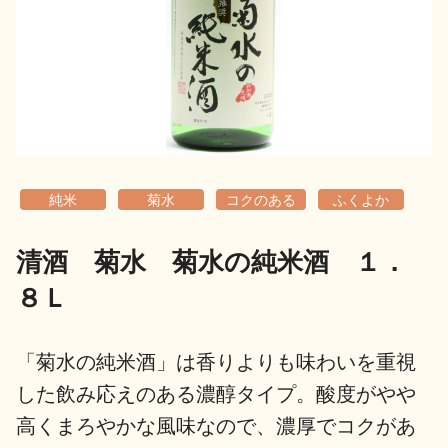
地酒用語集
地酒解体新書
お楽しみコンテンツ
純米
菊水
コクのある
ふくよか
清酒 菊水 菊水の純米酒 １．
８Ｌ
歳時記
地酒蔵元会検定
「菊水の純米酒」は香りよりも味わいを重視
した飲み応えのある濃醇タイプ。酸度がやや
高くまろやかな風味なので、濃厚でコクがあ