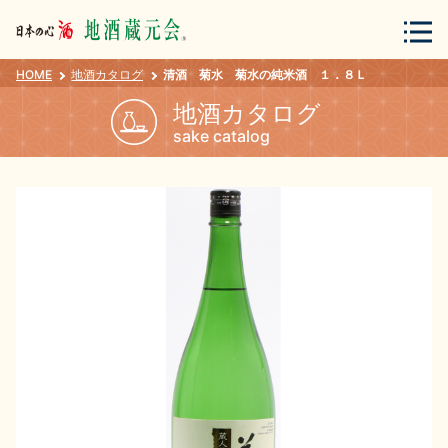
HOME
地酒カタログ
清酒 菊水 菊水の純米酒 １．８Ｌ
会員登録
ログイン
地酒カタログ
sake catalog
地酒・蔵元について
蔵元紀行
地酒カタログ