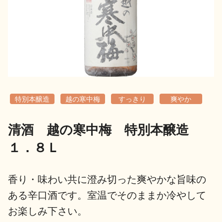
地酒用語集
地酒解体新書
お楽しみコンテンツ
特別本醸造
越の寒中梅
すっきり
爽やか
清酒 越の寒中梅 特別本醸造
１．８Ｌ
歳時記
地酒蔵元会検定
香り・味わい共に澄み切った爽やかな旨味の
ある辛口酒です。室温でそのままか冷やして
お楽しみ下さい。