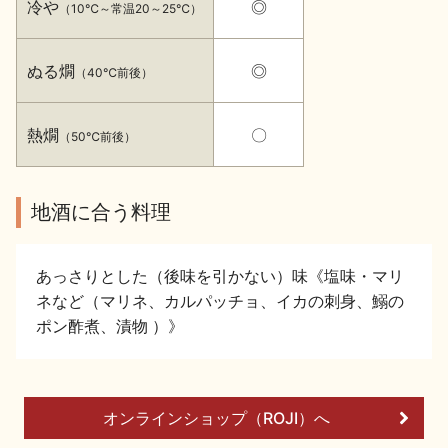
冷や
◎
（10℃～常温20～25℃）
イベント情報TOP
新商品・おすすめ商品
ぬる燗
◎
（40℃前後）
熱燗
〇
（50℃前後）
季節の商品
イベント情報
地酒に合う料理
あっさりとした（後味を引かない）味《塩味・マリ
ネなど（マリネ、カルパッチョ、イカの刺身、鰯の
ポン酢煮、漬物 ）》
地酒蔵元会WEB展示会
地酒蔵元会利酒会
美味しい地酒の選び方
オンラインショップ（ROJI）へ
地酒蔵元会とは