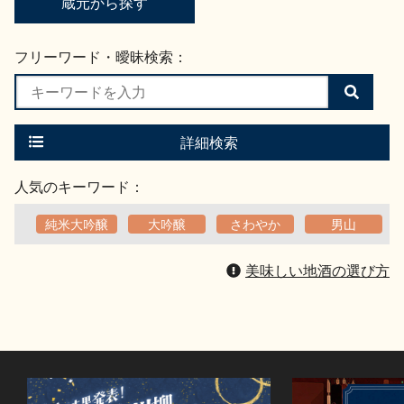
蔵元から探す
フリーワード・曖昧検索：
検
索
す
る
詳細検索
人気のキーワード：
純米大吟醸
大吟醸
さわやか
男山
美味しい地酒の選び方