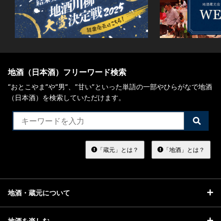
地酒（日本酒）フリーワード検索
“おとこやま”や“男”、”甘い”といった単語の一部やひらがなで地酒
（日本酒）を検索していただけます。
検
索
す
る
「蔵元」とは？
「地酒」とは？
地酒・蔵元について
地酒を楽しむ