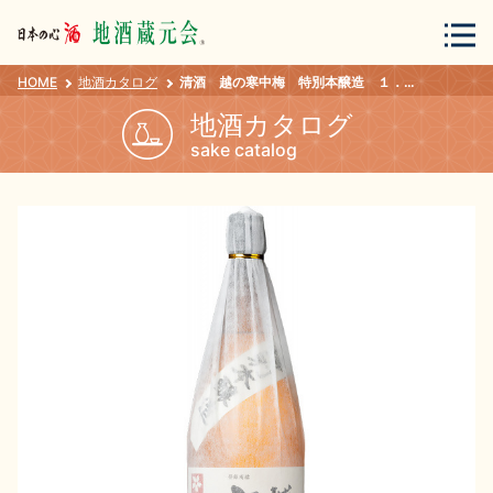
HOME
地酒カタログ
清酒 越の寒中梅 特別本醸造 １．８Ｌ
会員登録
ログイン
地酒カタログ
sake catalog
地酒・蔵元について
蔵元紀行
地酒カタログ