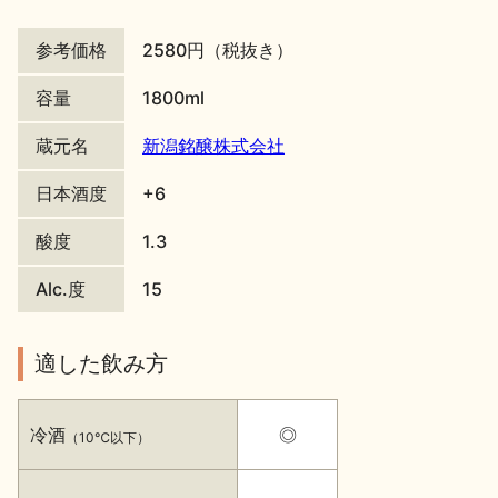
地酒川柳
地酒小説
参考価格
2580円（税抜き）
容量
1800ml
蔵元名
新潟銘醸株式会社
日本酒度
+6
日本酒の楽しみ方特集
酸度
1.3
Alc.度
15
地酒・イベント情報
適した飲み方
冷酒
◎
（10℃以下）