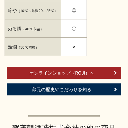
イベント情報TOP
新商品・おすすめ商品
冷や
◎
（10℃～常温20～25℃）
ぬる燗
〇
（40℃前後）
熱燗
×
（50℃前後）
季節の商品
イベント情報
オンラインショップ（ROJI）へ
蔵元の歴史やこだわりを知る
地酒蔵元会WEB展示会
地酒蔵元会利酒会
美味しい地酒の選び方
地酒蔵元会とは