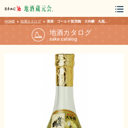
HOME
地酒カタログ
清酒 ゴールド賀茂鶴 大吟醸 丸瓶 １８０ｍｌ
会員登録
ログイン
地酒カタログ
sake catalog
地酒・蔵元について
蔵元紀行
地酒カタログ