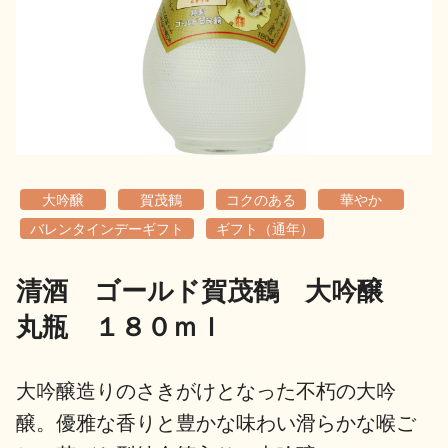
地酒用語集
地酒解体新書
お楽しみコンテンツ
大吟醸
賀茂鶴
コクのある
華やか
バレンタインデーギフト
ギフト（通年）
清酒 ゴールド賀茂鶴 大吟醸
歳時記
地酒蔵元会検定
丸瓶 １８０ｍｌ
大吟醸造りのさきがけとなった不朽の大吟
醸。優雅な香りと豊かな味わい滑らかな喉ご