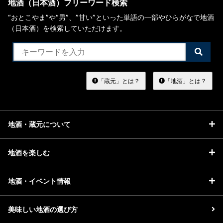
地酒（日本酒）フリーワード検索
“おとこやま”や“男”、”甘い”といった単語の一部やひらがなで地酒
（日本酒）を検索していただけます。
検
索
す
る
「蔵元」とは？
「地酒」とは？
地酒・蔵元について
地酒を楽しむ
地酒・イベント情報
美味しい地酒の選び方