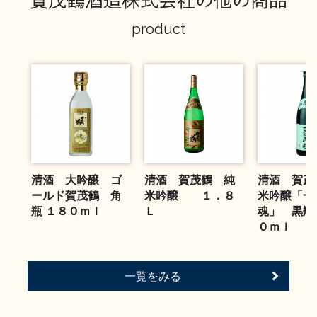
賀茂鶴酒造株式会社の他の商品
お問い合わせ
product
清酒 大吟醸 ゴ
清酒 賀茂鶴 純
清酒 賀茂
ールド賀茂鶴 角
米吟醸 １．８
米吟醸「一
瓶 １８０ｍｌ
Ｌ
魂」 黒瓶
０ｍｌ
一覧をみる