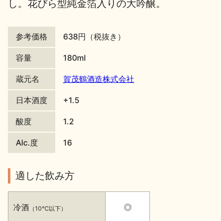
し。花びら型純金箔入りの大吟醸。
地酒川柳
地酒小説
参考価格
638円（税抜き）
容量
180ml
蔵元名
賀茂鶴酒造株式会社
日本酒の楽しみ方特集
日本酒度
+1.5
酸度
1.2
地酒・イベント情報
Alc.度
16
適した飲み方
冷酒
◎
（10℃以下）