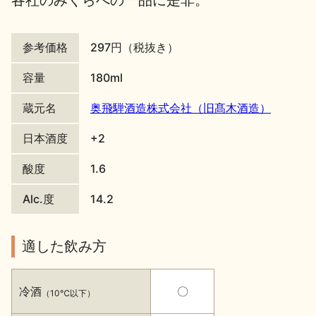
各社のみくらべの一品に是非。
地酒川柳
地酒小説
参考価格
297円（税抜き）
容量
180ml
蔵元名
奥飛騨酒造株式会社（旧髙木酒造）
日本酒度
+2
日本酒の楽しみ方特集
酸度
1.6
Alc.度
14.2
地酒・イベント情報
適した飲み方
冷酒
〇
（10℃以下）