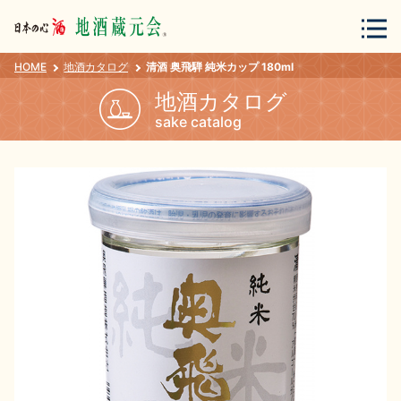
HOME
地酒カタログ
清酒 奥飛騨 純米カップ 180ml
会員登録
ログイン
地酒カタログ
sake catalog
地酒・蔵元について
蔵元紀行
地酒カタログ