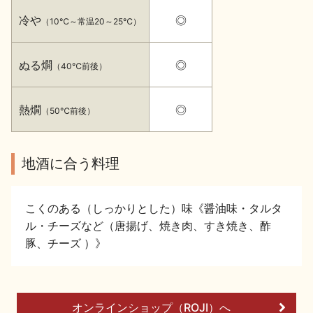
イベント情報TOP
新商品・おすすめ商品
冷や
◎
（10℃～常温20～25℃）
ぬる燗
◎
（40℃前後）
熱燗
◎
（50℃前後）
季節の商品
イベント情報
地酒に合う料理
こくのある（しっかりとした）味《醤油味・タルタ
ル・チーズなど（唐揚げ、焼き肉、すき焼き、酢
地酒蔵元会WEB展示会
地酒蔵元会利酒会
豚、チーズ ）》
美味しい地酒の選び方
オンラインショップ（ROJI）へ
地酒蔵元会とは