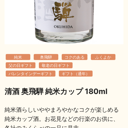
地酒用語集
地酒解体新書
お楽しみコンテンツ
純米
奥飛騨
コクのある
ふくよか
父の日ギフト
敬老の日ギフト
バレンタインデーギフト
ギフト（通年）
清酒 奥飛騨 純米カップ 180ml
歳時記
地酒蔵元会検定
純米酒らしいややまろやかなコクが楽しめる
純米カップ酒。お花見などの行楽のお供に、